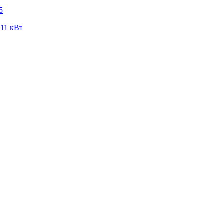
5
 11 кВт