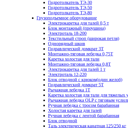
Гидротолкатель ТЭ-30
Гидротолкатель ТЭ-50
Гидротолкатель ТЭ-80
Грузоподъемное оборудование
Электрокаретка для талей 0,5 т
Блок монтажный (проушина)
Электроталь 18-200
Текстильный строп (широкая петля)
Однорядный шкив
Гидравлический домкрат 3T
Монтажно-тяговая лебедка 0,75Т
Каретка холостая для тали
Монтажно-тяговая лебедка 0,8Т
Электрокаретка для талей 1 т
Электроталь 12-220
Блок отводной с крюком(один желоб)
Гидравлический домкрат 5T
Рычажная лебедка 1Т
Каретка холостая для тали для тяжелых 
Рычажная лебедка OLP с тяговым услил
Ручная лебедка с тросом барабанная
Холостая каретка для талей
Ручная лебедка с лентой барабанная
Блок отводной
Таль электрическая канатная 125/250 кг