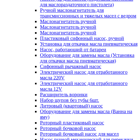
для маслораздаточного пистолета)
Ручной маслонагнетатель для
трансмиссионных и тяжелых масел с ведром
Маслонагнетатель ручной
Маслонагнетатель ручной
Маслонагнетатель ручной
Пластиковый сифонный насос, ручной
Установка для откачки масла пневматическая
Насос, работающий от батареи
Оборудование для замены масла (Установка
для откачки масла пневматическая)
Сифонный рычажный насос
Электрический насос для отработанного
масла 220V
Электрический насос для отработанного
масла 12V
Расширитель воронки
Набор щупов без тубы 6шт.
Литровый (квартовый) насос
Оборудование для замены масла (Ванна на
яму)
Роторный пластиковый насос
Роторный бочковой насос
Роторный бочковый насос для масел
Насос ручной механический для перекачки