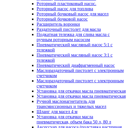
Роторный пластиковый насос.
Роторный насос для топлива
Роторный бочковый насос для масел
Роторный бочковой насос
Расширитель воронки
Раздаточный пистолет для масла
Подкатная тележка для слива масла с
ручным роторным насосом
Пневматический масляный насос 5:1 с
тележкой
Пневматический масляный насос 3:1 с
тележкой
Пневматический диафрагменный насос
Маслораздаточный пистолет с электронным
счетчиком
Маслораздаточный пистолет с электронным
счетчиком
Установка для откачки масла пневматическая
Установка для откачки масла пневматическая
Ручной маслонагнетатель для
трансмиссионных и тяжелых масел
Шланг для масел 4 м
Установка для откачки масла
пневматическая, объем бака 50 л, 80 л
Аксессуар для насоса (подставка настенная