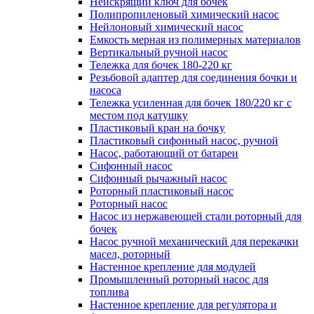
Неискрящий ключ для бочек
Полипропиленовый химический насос
Нейлоновый химический насос
Емкость мерная из полимерных материалов
Вертикальный ручной насос
Тележка для бочек 180-220 кг
Резьбовой адаптер для соединения бочки и
насоса
Тележка усиленная для бочек 180/220 кг с
местом под катушку
Пластиковый кран на бочку
Пластиковый сифонный насос, ручной
Насос, работающий от батареи
Сифонный насос
Сифонный рычажный насос
Роторный пластиковый насос
Роторный насос
Насос из нержавеющей стали роторный для
бочек
Насос ручной механический для перекачки
масел, роторный
Настенное крепление для модулей
Промышленный роторный насос для
топлива
Настенное крепление для регулятора и