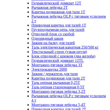
Гидравлический домкрат 12Т
Рычажная лебедка 2Т
Каретка подвижная для тали 1Т
Рычажная лебедка OLP с тяговым услилием
2 т
Приводная каретка для талей 1Т
Грузоподъемная цепь для талей
Отводной блок со скобой
Однорядный шкив
Зажим на балку для талей
Таль электрическая канатная 250/500 кг
Текстильный строп (узкая петля)
Блок отводной с крюком (два желоба)
Гидравлический домкрат 12TL
Монтажно-тяговая лебедка 3Т
Электрокаретка 2000
Зажим / держатель для тали
Каретка подвижная для тали 2Т
Таль цепная рычажная 0,25Т
Таль цепная стационарная 0,5Т
Монтажно-тяговая лебедка 3,2Т
Рычажная лебедка OLP с тяговым услилием
4 т
Монтажно-тяговая лебедка 5,4Т
Приводная каретка для талей 2Т