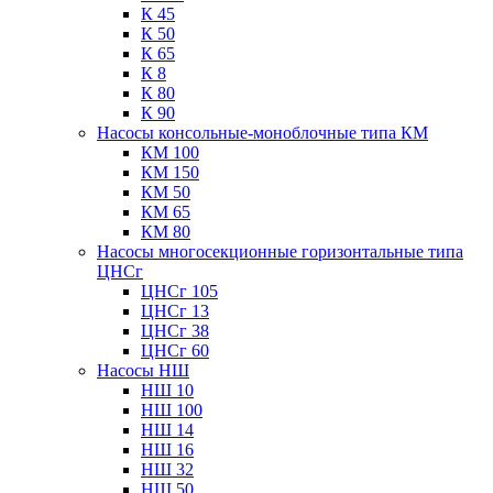
К 45
К 50
К 65
К 8
К 80
К 90
Насосы консольные-моноблочные типа КМ
КМ 100
КМ 150
КМ 50
КМ 65
КМ 80
Насосы многосекционные горизонтальные типа
ЦНСг
ЦНСг 105
ЦНСг 13
ЦНСг 38
ЦНСг 60
Насосы НШ
НШ 10
НШ 100
НШ 14
НШ 16
НШ 32
НШ 50