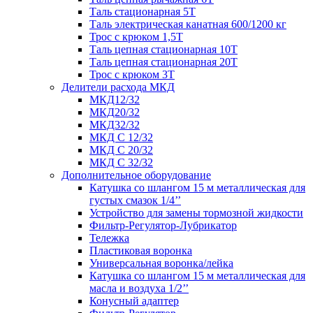
Таль стационарная 5Т
Таль электрическая канатная 600/1200 кг
Трос с крюком 1,5Т
Таль цепная стационарная 10Т
Таль цепная стационарная 20Т
Трос с крюком 3Т
Делители расхода МКД
МКД12/32
МКД20/32
МКД32/32
МКД С 12/32
МКД С 20/32
МКД С 32/32
Дополнительное оборудование
Катушка со шлангом 15 м металлическая для
густых смазок 1/4’’
Устройство для замены тормозной жидкости
Фильтр-Регулятор-Лубрикатор
Тележка
Пластиковая воронка
Универсальная воронка/лейка
Катушка со шлангом 15 м металлическая для
масла и воздуха 1/2’’
Конусный адаптер