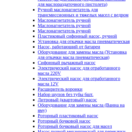
для маслораздаточного пистолета)
Ручной маслонагнетатель для
трансмиссионных и тяжелых масел с ведром
Маслонагнетатель ручной
Маслонагнетатель ручной
Маслонагнетатель ручной
Пластиковый сифонный насос, ручной
Установка для откачки масла пневматическая
Насос, работающий от батареи
Оборудование для замены масла (Установка
для откачки масла пневматическая)
Сифонный рычажный насос
Электрический насос для отработанного
масла 220V
Электрический насос для отработанного
масла 12V
Расширитель воронки
Набор щупов без тубы 6шт.
Литровый (квартовый) насос
Оборудование для замены масла (Ванна на
яму)
Роторный пластиковый насос
Роторный бочковой насос
Роторный бочковый насос для масел
Насос ручной механический для перекачки