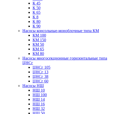
К 45
К 50
К 65
К 8
К 80
К 90
Насосы консольные-моноблочные типа КМ
КМ 100
КМ 150
КМ 50
КМ 65
КМ 80
Насосы многосекционные горизонтальные типа
ЦНСг
ЦНСг 105
ЦНСг 13
ЦНСг 38
ЦНСг 60
Насосы НШ
НШ 10
НШ 100
НШ 14
НШ 16
НШ 32
НШ 50