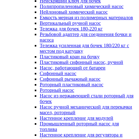
Неискрящий ключ для бочек
Полипропиленовый химический насос
Нейлоновый химический насос
Емкость мерная из полимерных материалов
Вертикальный ручной насос
Тележка для бочек 180-220 кг
Резьбовой адаптер для соединения бочки и
насоса
Тележка усиленная для бочек 180/220 кг с
местом под катушку
Пластиковый кран на бочку
Пластиковый сифонный насос, ручной
Насос, работающий от батареи
Сифонный насос
Сифонный рычажный насос
Роторный пластиковый насос
Роторный насос
Насос из нержавеющей стали роторный для
бочек
Насос ручной механический для перекачки
масел, роторный
Настенное крепление для модулей
Промышленный роторный насос для
топлива
Настенное крепление для регулятора и