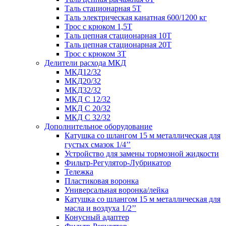
Таль стационарная 5Т
Таль электрическая канатная 600/1200 кг
Трос с крюком 1,5Т
Таль цепная стационарная 10Т
Таль цепная стационарная 20Т
Трос с крюком 3Т
Делители расхода МКД
МКД12/32
МКД20/32
МКД32/32
МКД С 12/32
МКД С 20/32
МКД С 32/32
Дополнительное оборудование
Катушка со шлангом 15 м металлическая для
густых смазок 1/4’’
Устройство для замены тормозной жидкости
Фильтр-Регулятор-Лубрикатор
Тележка
Пластиковая воронка
Универсальная воронка/лейка
Катушка со шлангом 15 м металлическая для
масла и воздуха 1/2’’
Конусный адаптер