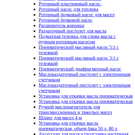
Роторный пластиковый насос.
Роторный насос для топлива
Роторный бочковый насос для масел
Роторный бочковой насос
Расширитель воронки
Раздаточный пистолет для масла
Подкатная тележка для слива масла с
ручным роторным насосом
Пневматический масляный насос 5:1 с
тележкой
Пневматический масляный насос 3:1 с
тележкой
Пневматический диафрагменный насос
Маслораздаточный пистолет с электронным
счетчиком
Маслораздаточный пистолет с электронным
счетчиком
Установка для откачки масла пневматическая
Установка для откачки масла пневматическая
Ручной маслонагнетатель для
трансмиссионных и тяжелых масел
Шланг для масел 4 м
Установка для откачки масла
пневматическая, объем бака 50 л, 80 л
Аксессуар для насоса (подставка настенная