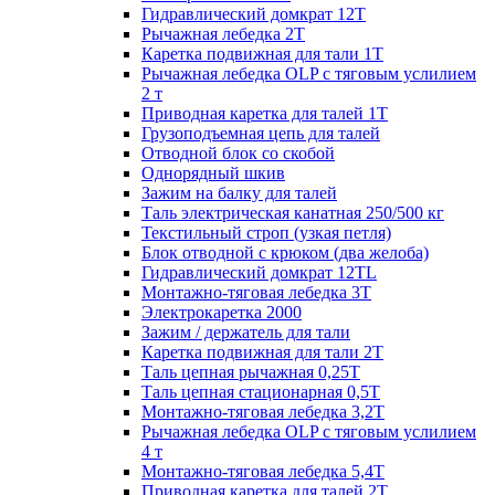
Гидравлический домкрат 12Т
Рычажная лебедка 2Т
Каретка подвижная для тали 1Т
Рычажная лебедка OLP с тяговым услилием
2 т
Приводная каретка для талей 1Т
Грузоподъемная цепь для талей
Отводной блок со скобой
Однорядный шкив
Зажим на балку для талей
Таль электрическая канатная 250/500 кг
Текстильный строп (узкая петля)
Блок отводной с крюком (два желоба)
Гидравлический домкрат 12TL
Монтажно-тяговая лебедка 3Т
Электрокаретка 2000
Зажим / держатель для тали
Каретка подвижная для тали 2Т
Таль цепная рычажная 0,25Т
Таль цепная стационарная 0,5Т
Монтажно-тяговая лебедка 3,2Т
Рычажная лебедка OLP с тяговым услилием
4 т
Монтажно-тяговая лебедка 5,4Т
Приводная каретка для талей 2Т