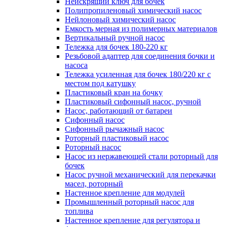
Неискрящий ключ для бочек
Полипропиленовый химический насос
Нейлоновый химический насос
Емкость мерная из полимерных материалов
Вертикальный ручной насос
Тележка для бочек 180-220 кг
Резьбовой адаптер для соединения бочки и
насоса
Тележка усиленная для бочек 180/220 кг с
местом под катушку
Пластиковый кран на бочку
Пластиковый сифонный насос, ручной
Насос, работающий от батареи
Сифонный насос
Сифонный рычажный насос
Роторный пластиковый насос
Роторный насос
Насос из нержавеющей стали роторный для
бочек
Насос ручной механический для перекачки
масел, роторный
Настенное крепление для модулей
Промышленный роторный насос для
топлива
Настенное крепление для регулятора и