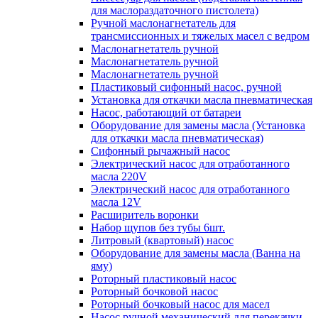
для маслораздаточного пистолета)
Ручной маслонагнетатель для
трансмиссионных и тяжелых масел с ведром
Маслонагнетатель ручной
Маслонагнетатель ручной
Маслонагнетатель ручной
Пластиковый сифонный насос, ручной
Установка для откачки масла пневматическая
Насос, работающий от батареи
Оборудование для замены масла (Установка
для откачки масла пневматическая)
Сифонный рычажный насос
Электрический насос для отработанного
масла 220V
Электрический насос для отработанного
масла 12V
Расширитель воронки
Набор щупов без тубы 6шт.
Литровый (квартовый) насос
Оборудование для замены масла (Ванна на
яму)
Роторный пластиковый насос
Роторный бочковой насос
Роторный бочковый насос для масел
Насос ручной механический для перекачки