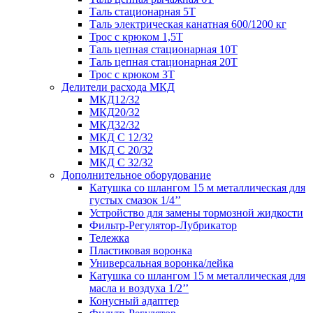
Таль стационарная 5Т
Таль электрическая канатная 600/1200 кг
Трос с крюком 1,5Т
Таль цепная стационарная 10Т
Таль цепная стационарная 20Т
Трос с крюком 3Т
Делители расхода МКД
МКД12/32
МКД20/32
МКД32/32
МКД С 12/32
МКД С 20/32
МКД С 32/32
Дополнительное оборудование
Катушка со шлангом 15 м металлическая для
густых смазок 1/4’’
Устройство для замены тормозной жидкости
Фильтр-Регулятор-Лубрикатор
Тележка
Пластиковая воронка
Универсальная воронка/лейка
Катушка со шлангом 15 м металлическая для
масла и воздуха 1/2’’
Конусный адаптер