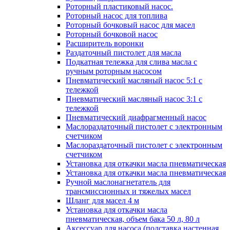
Роторный пластиковый насос.
Роторный насос для топлива
Роторный бочковый насос для масел
Роторный бочковой насос
Расширитель воронки
Раздаточный пистолет для масла
Подкатная тележка для слива масла с
ручным роторным насосом
Пневматический масляный насос 5:1 с
тележкой
Пневматический масляный насос 3:1 с
тележкой
Пневматический диафрагменный насос
Маслораздаточный пистолет с электронным
счетчиком
Маслораздаточный пистолет с электронным
счетчиком
Установка для откачки масла пневматическая
Установка для откачки масла пневматическая
Ручной маслонагнетатель для
трансмиссионных и тяжелых масел
Шланг для масел 4 м
Установка для откачки масла
пневматическая, объем бака 50 л, 80 л
Аксессуар для насоса (подставка настенная