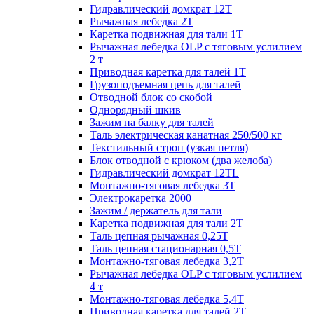
Гидравлический домкрат 12Т
Рычажная лебедка 2Т
Каретка подвижная для тали 1Т
Рычажная лебедка OLP с тяговым услилием
2 т
Приводная каретка для талей 1Т
Грузоподъемная цепь для талей
Отводной блок со скобой
Однорядный шкив
Зажим на балку для талей
Таль электрическая канатная 250/500 кг
Текстильный строп (узкая петля)
Блок отводной с крюком (два желоба)
Гидравлический домкрат 12TL
Монтажно-тяговая лебедка 3Т
Электрокаретка 2000
Зажим / держатель для тали
Каретка подвижная для тали 2Т
Таль цепная рычажная 0,25Т
Таль цепная стационарная 0,5Т
Монтажно-тяговая лебедка 3,2Т
Рычажная лебедка OLP с тяговым услилием
4 т
Монтажно-тяговая лебедка 5,4Т
Приводная каретка для талей 2Т