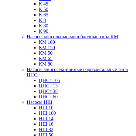
К 45
К 50
К 65
К 8
К 80
К 90
Насосы консольные-моноблочные типа КМ
КМ 100
КМ 150
КМ 50
КМ 65
КМ 80
Насосы многосекционные горизонтальные типа
ЦНСг
ЦНСг 105
ЦНСг 13
ЦНСг 38
ЦНСг 60
Насосы НШ
НШ 10
НШ 100
НШ 14
НШ 16
НШ 32
НШ 50