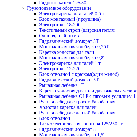
Гидротолкатель ТЭ-80
Грузоподъемное оборудование
Электрокаретка для талей 0,5 т
Блок монтажный (проушина)
Электроталь 18-200
Текстильный строп (широкая петля)
Однорядный шкив
Гидравлический домкрат 3T
Монтажно-тяговая лебедка 0,75Т
Каретка холостая для тали
Монтажно-тяговая лебедка 0,8Т
Электрокаретка для талей 1 т
Электроталь 12-220
Блок отводной с крюком(один желоб)
Гидравлический домкрат 5T
Рычажная лебедка 1Т
Каретка холостая для тали для тяжелых услов
Рычажная лебедка OLP с тяговым услилием 1 
Ручная лебедка с тросом барабанная
Холостая каретка для талей
Ручная лебедка с лентой барабанная
Блок отводной
Таль электрическая канатная 125/250 кг
Гидравлический домкрат 8
Монтажно-тяговая лебедка 1,5Т