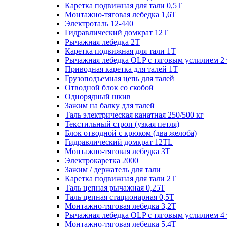
Каретка подвижная для тали 0,5Т
Монтажно-тяговая лебедка 1,6Т
Электроталь 12-440
Гидравлический домкрат 12Т
Рычажная лебедка 2Т
Каретка подвижная для тали 1Т
Рычажная лебедка OLP с тяговым услилием 2 
Приводная каретка для талей 1Т
Грузоподъемная цепь для талей
Отводной блок со скобой
Однорядный шкив
Зажим на балку для талей
Таль электрическая канатная 250/500 кг
Текстильный строп (узкая петля)
Блок отводной с крюком (два желоба)
Гидравлический домкрат 12TL
Монтажно-тяговая лебедка 3Т
Электрокаретка 2000
Зажим / держатель для тали
Каретка подвижная для тали 2Т
Таль цепная рычажная 0,25Т
Таль цепная стационарная 0,5Т
Монтажно-тяговая лебедка 3,2Т
Рычажная лебедка OLP с тяговым услилием 4 
Монтажно-тяговая лебедка 5,4Т