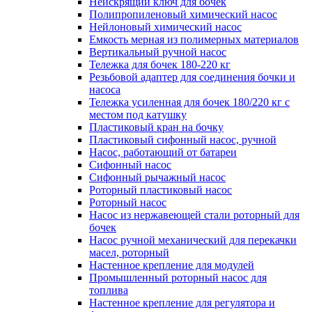
Неискрящий ключ для бочек
Полипропиленовый химический насос
Нейлоновый химический насос
Емкость мерная из полимерных материалов
Вертикальный ручной насос
Тележка для бочек 180-220 кг
Резьбовой адаптер для соединения бочки и
насоса
Тележка усиленная для бочек 180/220 кг с
местом под катушку
Пластиковый кран на бочку
Пластиковый сифонный насос, ручной
Насос, работающий от батареи
Сифонный насос
Сифонный рычажный насос
Роторный пластиковый насос
Роторный насос
Насос из нержавеющей стали роторный для
бочек
Насос ручной механический для перекачки
масел, роторный
Настенное крепление для модулей
Промышленный роторный насос для
топлива
Настенное крепление для регулятора и