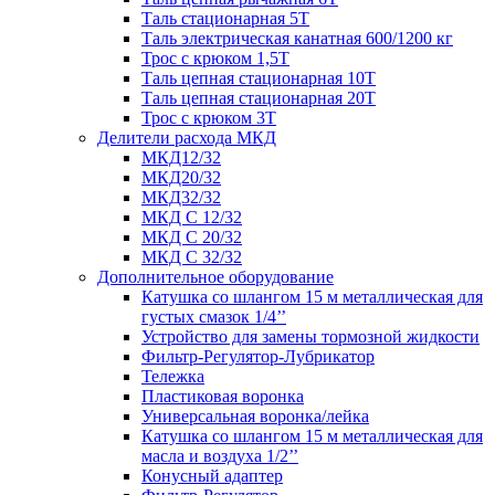
Таль стационарная 5Т
Таль электрическая канатная 600/1200 кг
Трос с крюком 1,5Т
Таль цепная стационарная 10Т
Таль цепная стационарная 20Т
Трос с крюком 3Т
Делители расхода МКД
МКД12/32
МКД20/32
МКД32/32
МКД С 12/32
МКД С 20/32
МКД С 32/32
Дополнительное оборудование
Катушка со шлангом 15 м металлическая для
густых смазок 1/4’’
Устройство для замены тормозной жидкости
Фильтр-Регулятор-Лубрикатор
Тележка
Пластиковая воронка
Универсальная воронка/лейка
Катушка со шлангом 15 м металлическая для
масла и воздуха 1/2’’
Конусный адаптер