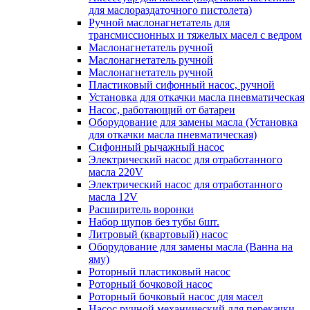
для маслораздаточного пистолета)
Ручной маслонагнетатель для
трансмиссионных и тяжелых масел с ведром
Маслонагнетатель ручной
Маслонагнетатель ручной
Маслонагнетатель ручной
Пластиковый сифонный насос, ручной
Установка для откачки масла пневматическая
Насос, работающий от батареи
Оборудование для замены масла (Установка
для откачки масла пневматическая)
Сифонный рычажный насос
Электрический насос для отработанного
масла 220V
Электрический насос для отработанного
масла 12V
Расширитель воронки
Набор щупов без тубы 6шт.
Литровый (квартовый) насос
Оборудование для замены масла (Ванна на
яму)
Роторный пластиковый насос
Роторный бочковой насос
Роторный бочковый насос для масел
Насос ручной механический для перекачки