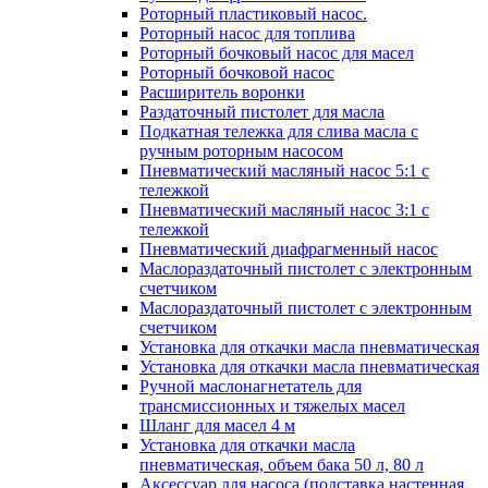
Роторный пластиковый насос.
Роторный насос для топлива
Роторный бочковый насос для масел
Роторный бочковой насос
Расширитель воронки
Раздаточный пистолет для масла
Подкатная тележка для слива масла с
ручным роторным насосом
Пневматический масляный насос 5:1 с
тележкой
Пневматический масляный насос 3:1 с
тележкой
Пневматический диафрагменный насос
Маслораздаточный пистолет с электронным
счетчиком
Маслораздаточный пистолет с электронным
счетчиком
Установка для откачки масла пневматическая
Установка для откачки масла пневматическая
Ручной маслонагнетатель для
трансмиссионных и тяжелых масел
Шланг для масел 4 м
Установка для откачки масла
пневматическая, объем бака 50 л, 80 л
Аксессуар для насоса (подставка настенная