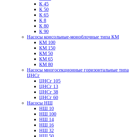
К 45
К 50
К 65
К 8
К 80
К 90
Насосы консольные-моноблочные типа КМ
КМ 100
КМ 150
КМ 50
КМ 65
КМ 80
Насосы многосекционные горизонтальные типа
ЦНСг
ЦНСг 105
ЦНСг 13
ЦНСг 38
ЦНСг 60
Насосы НШ
НШ 10
НШ 100
НШ 14
НШ 16
НШ 32
НШ 50