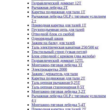
Гидравлический домкрат 12Т
Рычажная лебедка 2Т
Каретка подвижная для тали 1Т
Рычажная лебедка OLP с тяговым услилием
2 т
Приводная каретка для талей 1Т
Грузоподъемная цепь для талей
Отводной блок со скобой
Однорядный шкив
Зажим на балку для талей
Таль электрическая канатная 250/500 кг
Текстильный строп (узкая петля)
Блок отводной с крюком (два желоба)
Гидравлический домкрат 12TL
Монтажно-тяговая лебедка 3Т
Электрокаретка 2000
Зажим / держатель для тали
Каретка подвижная для тали 2Т
Таль цепная рычажная 0,25Т
Таль цепная стационарная 0,5Т
Монтажно-тяговая лебедка 3,2Т
Рычажная лебедка OLP с тяговым услилием
4 т
Монтажно-тяговая лебедка 5,4Т
Приводная каретка для талей 2Т