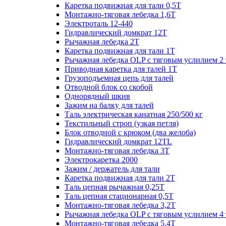
Каретка подвижная для тали 0,5Т
Монтажно-тяговая лебедка 1,6Т
Электроталь 12-440
Гидравлический домкрат 12Т
Рычажная лебедка 2Т
Каретка подвижная для тали 1Т
Рычажная лебедка OLP с тяговым услилием 2 
Приводная каретка для талей 1Т
Грузоподъемная цепь для талей
Отводной блок со скобой
Однорядный шкив
Зажим на балку для талей
Таль электрическая канатная 250/500 кг
Текстильный строп (узкая петля)
Блок отводной с крюком (два желоба)
Гидравлический домкрат 12TL
Монтажно-тяговая лебедка 3Т
Электрокаретка 2000
Зажим / держатель для тали
Каретка подвижная для тали 2Т
Таль цепная рычажная 0,25Т
Таль цепная стационарная 0,5Т
Монтажно-тяговая лебедка 3,2Т
Рычажная лебедка OLP с тяговым услилием 4 
Монтажно-тяговая лебедка 5,4Т