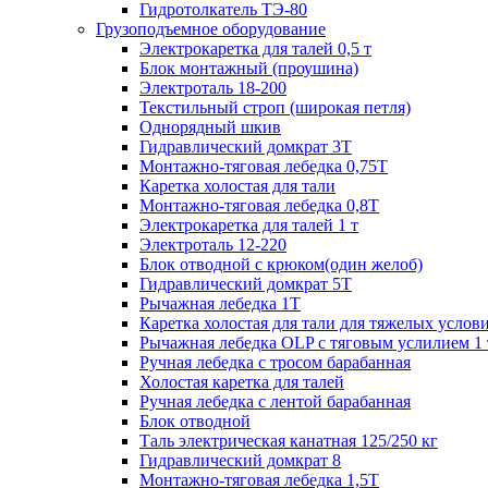
Гидротолкатель ТЭ-80
Грузоподъемное оборудование
Электрокаретка для талей 0,5 т
Блок монтажный (проушина)
Электроталь 18-200
Текстильный строп (широкая петля)
Однорядный шкив
Гидравлический домкрат 3T
Монтажно-тяговая лебедка 0,75Т
Каретка холостая для тали
Монтажно-тяговая лебедка 0,8Т
Электрокаретка для талей 1 т
Электроталь 12-220
Блок отводной с крюком(один желоб)
Гидравлический домкрат 5T
Рычажная лебедка 1Т
Каретка холостая для тали для тяжелых услов
Рычажная лебедка OLP с тяговым услилием 1 
Ручная лебедка с тросом барабанная
Холостая каретка для талей
Ручная лебедка с лентой барабанная
Блок отводной
Таль электрическая канатная 125/250 кг
Гидравлический домкрат 8
Монтажно-тяговая лебедка 1,5Т