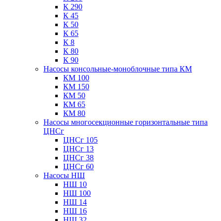
К 290
К 45
К 50
К 65
К 8
К 80
К 90
Насосы консольные-моноблочные типа КМ
КМ 100
КМ 150
КМ 50
КМ 65
КМ 80
Насосы многосекционные горизонтальные типа
ЦНСг
ЦНСг 105
ЦНСг 13
ЦНСг 38
ЦНСг 60
Насосы НШ
НШ 10
НШ 100
НШ 14
НШ 16
НШ 32