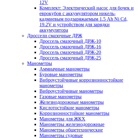
12V
Комплект: Электрический насос для бочек и
еврокубов с аккумулятором никель-
кадмиевым подзаряжаемым 1.5 Ah Ni Cd,
19.2V и устройством для зарядки
аккумулятора
Дроссели смазочные ДРЖ
Дроссель смазочный ДРЖ-10
Дроссель смазочный ДРЖ-16
Дроссель смазочный ДРЖ-20
Дроссель смазочный ДРЖ-25
Манометры
Аммиачные манометры
Буровые манометры
Виброустойчивые коррозионностойкие
манометры
Виброустойчивые манометры
Газовые манометры
Железнодорожные манометры
Кислотостойкие манометры
Коррозионностойкие манометры
Манометры для ЖКХ
Манометры железнодорожные
Манометры общетехнические
Манометры судовые