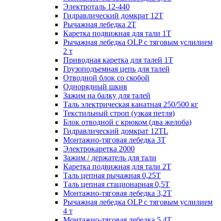
Электроталь 12-440
Гидравлический домкрат 12Т
Рычажная лебедка 2Т
Каретка подвижная для тали 1Т
Рычажная лебедка OLP с тяговым услилием
2 т
Приводная каретка для талей 1Т
Грузоподъемная цепь для талей
Отводной блок со скобой
Однорядный шкив
Зажим на балку для талей
Таль электрическая канатная 250/500 кг
Текстильный строп (узкая петля)
Блок отводной с крюком (два желоба)
Гидравлический домкрат 12TL
Монтажно-тяговая лебедка 3Т
Электрокаретка 2000
Зажим / держатель для тали
Каретка подвижная для тали 2Т
Таль цепная рычажная 0,25Т
Таль цепная стационарная 0,5Т
Монтажно-тяговая лебедка 3,2Т
Рычажная лебедка OLP с тяговым услилием
4 т
Монтажно-тяговая лебедка 5,4Т