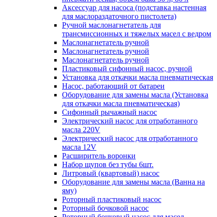
Аксессуар для насоса (подставка настенная
для маслораздаточного пистолета)
Ручной маслонагнетатель для
трансмиссионных и тяжелых масел с ведром
Маслонагнетатель ручной
Маслонагнетатель ручной
Маслонагнетатель ручной
Пластиковый сифонный насос, ручной
Установка для откачки масла пневматическая
Насос, работающий от батареи
Оборудование для замены масла (Установка
для откачки масла пневматическая)
Сифонный рычажный насос
Электрический насос для отработанного
масла 220V
Электрический насос для отработанного
масла 12V
Расширитель воронки
Набор щупов без тубы 6шт.
Литровый (квартовый) насос
Оборудование для замены масла (Ванна на
яму)
Роторный пластиковый насос
Роторный бочковой насос
Роторный бочковый насос для масел