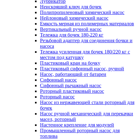
Лубрикатор
Неискрящий ключ для бочек
Полипропиленовый химический насос
Нейлоновый химический насос
Емкость мерная из полимерных материалов
Вертикальный ручной насос
Тележка для бочек 180-220 кг
Резьбовой адаптер для соединения бочки и
насоса
Тележка усиленная для бочек 180/220 кг с
местом под катушку
Пластиковый кран на бочку
Пластиковый сифонный насос, ручной
Насос, работающий от батареи
Сифонный насос
Сифонный рычажный насос
Роторный пластиковый насос
Роторный насос
Насос из нержавеющей стали роторный для
бочек
Насос ручной механический для перекачки
масел, роторный
Настенное крепление для модулей
Промышленный роторный насос для
топлива