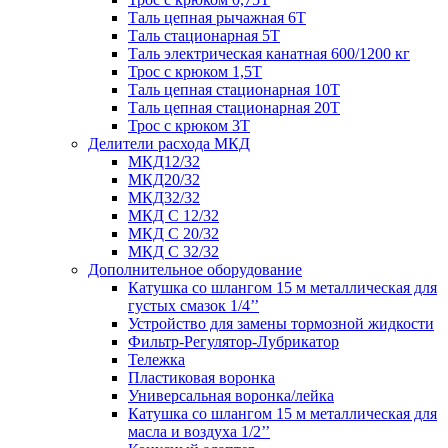
Таль цепная рычажная 6Т
Таль стационарная 5Т
Таль электрическая канатная 600/1200 кг
Трос с крюком 1,5Т
Таль цепная стационарная 10Т
Таль цепная стационарная 20Т
Трос с крюком 3Т
Делители расхода МКД
МКД12/32
МКД20/32
МКД32/32
МКД С 12/32
МКД С 20/32
МКД С 32/32
Дополнительное оборудование
Катушка со шлангом 15 м металлическая для
густых смазок 1/4’’
Устройство для замены тормозной жидкости
Фильтр-Регулятор-Лубрикатор
Тележка
Пластиковая воронка
Универсальная воронка/лейка
Катушка со шлангом 15 м металлическая для
масла и воздуха 1/2’’