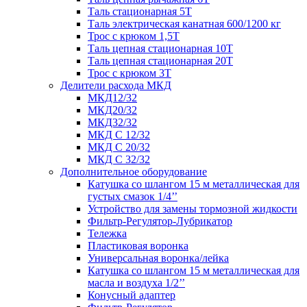
Таль стационарная 5Т
Таль электрическая канатная 600/1200 кг
Трос с крюком 1,5Т
Таль цепная стационарная 10Т
Таль цепная стационарная 20Т
Трос с крюком 3Т
Делители расхода МКД
МКД12/32
МКД20/32
МКД32/32
МКД С 12/32
МКД С 20/32
МКД С 32/32
Дополнительное оборудование
Катушка со шлангом 15 м металлическая для
густых смазок 1/4’’
Устройство для замены тормозной жидкости
Фильтр-Регулятор-Лубрикатор
Тележка
Пластиковая воронка
Универсальная воронка/лейка
Катушка со шлангом 15 м металлическая для
масла и воздуха 1/2’’
Конусный адаптер