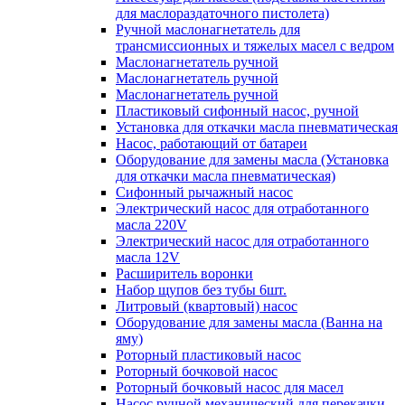
для маслораздаточного пистолета)
Ручной маслонагнетатель для
трансмиссионных и тяжелых масел с ведром
Маслонагнетатель ручной
Маслонагнетатель ручной
Маслонагнетатель ручной
Пластиковый сифонный насос, ручной
Установка для откачки масла пневматическая
Насос, работающий от батареи
Оборудование для замены масла (Установка
для откачки масла пневматическая)
Сифонный рычажный насос
Электрический насос для отработанного
масла 220V
Электрический насос для отработанного
масла 12V
Расширитель воронки
Набор щупов без тубы 6шт.
Литровый (квартовый) насос
Оборудование для замены масла (Ванна на
яму)
Роторный пластиковый насос
Роторный бочковой насос
Роторный бочковый насос для масел
Насос ручной механический для перекачки