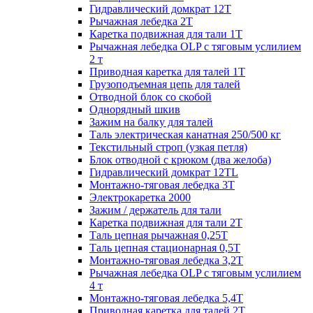
Гидравлический домкрат 12Т
Рычажная лебедка 2Т
Каретка подвижная для тали 1Т
Рычажная лебедка OLP с тяговым услилием
2 т
Приводная каретка для талей 1Т
Грузоподъемная цепь для талей
Отводной блок со скобой
Однорядный шкив
Зажим на балку для талей
Таль электрическая канатная 250/500 кг
Текстильный строп (узкая петля)
Блок отводной с крюком (два желоба)
Гидравлический домкрат 12TL
Монтажно-тяговая лебедка 3Т
Электрокаретка 2000
Зажим / держатель для тали
Каретка подвижная для тали 2Т
Таль цепная рычажная 0,25Т
Таль цепная стационарная 0,5Т
Монтажно-тяговая лебедка 3,2Т
Рычажная лебедка OLP с тяговым услилием
4 т
Монтажно-тяговая лебедка 5,4Т
Приводная каретка для талей 2Т