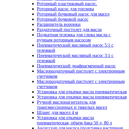
Роторный пластиковый насос.
Роторный насос для топлива
Роторный бочковый насос для масел
Роторный бочковой насос
Расширитель воронки
Раздаточный пистолет для масла
Подкатная тележка для слива масла с
ручным роторным насосом
Пневматический масляный насос 5:1 с
тележкой
Пневматический масляный насос 3:1 с
тележкой
Пневматический диафрагменный насос
Маслораздаточный пистолет с электронным
счетчиком
Маслораздаточный пистолет с электронным
счетчиком
Установка для откачки масла пневматическая
Установка для откачки масла пневматическая
Ручной маслонагнетатель для
трансмиссионных и тяжелых масел
Шланг для масел 4 м
Установка для откачки масла
пневматическая, объем бака 50 л, 80 л
Аксессуар для насоса (подставка настенная