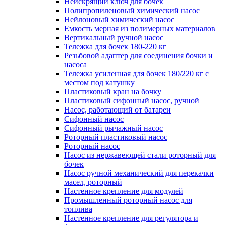
Неискрящий ключ для бочек
Полипропиленовый химический насос
Нейлоновый химический насос
Емкость мерная из полимерных материалов
Вертикальный ручной насос
Тележка для бочек 180-220 кг
Резьбовой адаптер для соединения бочки и
насоса
Тележка усиленная для бочек 180/220 кг с
местом под катушку
Пластиковый кран на бочку
Пластиковый сифонный насос, ручной
Насос, работающий от батареи
Сифонный насос
Сифонный рычажный насос
Роторный пластиковый насос
Роторный насос
Насос из нержавеющей стали роторный для
бочек
Насос ручной механический для перекачки
масел, роторный
Настенное крепление для модулей
Промышленный роторный насос для
топлива
Настенное крепление для регулятора и