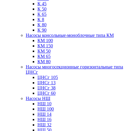
К 45
К 50
К 65
К 8
К 80
К 90
Насосы консольные-моноблочные типа КМ
КМ 100
КМ 150
КМ 50
КМ 65
КМ 80
Насосы многосекционные горизонтальные типа
ЦНСг
ЦНСг 105
ЦНСг 13
ЦНСг 38
ЦНСг 60
Насосы НШ
НШ 10
НШ 100
НШ 14
НШ 16
НШ 32
НШ 50