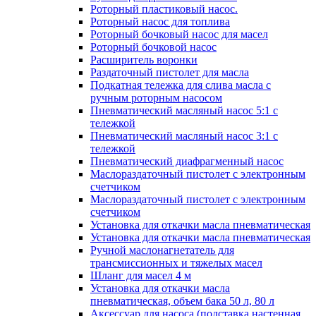
Роторный пластиковый насос.
Роторный насос для топлива
Роторный бочковый насос для масел
Роторный бочковой насос
Расширитель воронки
Раздаточный пистолет для масла
Подкатная тележка для слива масла с
ручным роторным насосом
Пневматический масляный насос 5:1 с
тележкой
Пневматический масляный насос 3:1 с
тележкой
Пневматический диафрагменный насос
Маслораздаточный пистолет с электронным
счетчиком
Маслораздаточный пистолет с электронным
счетчиком
Установка для откачки масла пневматическая
Установка для откачки масла пневматическая
Ручной маслонагнетатель для
трансмиссионных и тяжелых масел
Шланг для масел 4 м
Установка для откачки масла
пневматическая, объем бака 50 л, 80 л
Аксессуар для насоса (подставка настенная