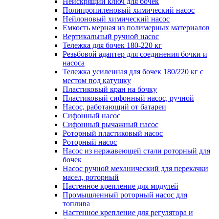
Неискрящий ключ для бочек
Полипропиленовый химический насос
Нейлоновый химический насос
Емкость мерная из полимерных материалов
Вертикальный ручной насос
Тележка для бочек 180-220 кг
Резьбовой адаптер для соединения бочки и
насоса
Тележка усиленная для бочек 180/220 кг с
местом под катушку
Пластиковый кран на бочку
Пластиковый сифонный насос, ручной
Насос, работающий от батареи
Сифонный насос
Сифонный рычажный насос
Роторный пластиковый насос
Роторный насос
Насос из нержавеющей стали роторный для
бочек
Насос ручной механический для перекачки
масел, роторный
Настенное крепление для модулей
Промышленный роторный насос для
топлива
Настенное крепление для регулятора и