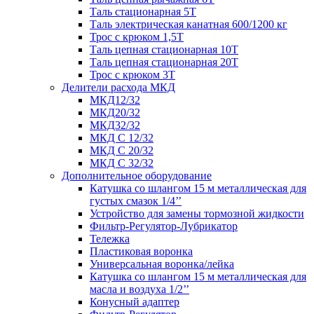
Таль стационарная 5Т
Таль электрическая канатная 600/1200 кг
Трос с крюком 1,5Т
Таль цепная стационарная 10Т
Таль цепная стационарная 20Т
Трос с крюком 3Т
Делители расхода МКД
МКД12/32
МКД20/32
МКД32/32
МКД С 12/32
МКД С 20/32
МКД С 32/32
Дополнительное оборудование
Катушка со шлангом 15 м металлическая для
густых смазок 1/4’’
Устройство для замены тормозной жидкости
Фильтр-Регулятор-Лубрикатор
Тележка
Пластиковая воронка
Универсальная воронка/лейка
Катушка со шлангом 15 м металлическая для
масла и воздуха 1/2’’
Конусный адаптер