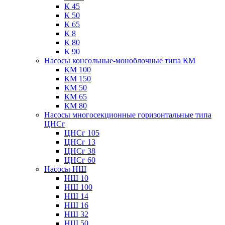
К 45
К 50
К 65
К 8
К 80
К 90
Насосы консольные-моноблочные типа КМ
КМ 100
КМ 150
КМ 50
КМ 65
КМ 80
Насосы многосекционные горизонтальные типа
ЦНСг
ЦНСг 105
ЦНСг 13
ЦНСг 38
ЦНСг 60
Насосы НШ
НШ 10
НШ 100
НШ 14
НШ 16
НШ 32
НШ 50