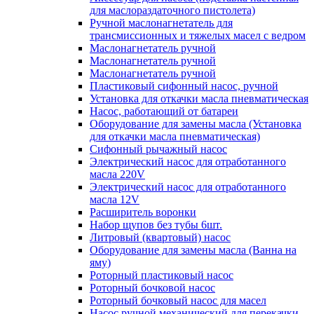
для маслораздаточного пистолета)
Ручной маслонагнетатель для
трансмиссионных и тяжелых масел с ведром
Маслонагнетатель ручной
Маслонагнетатель ручной
Маслонагнетатель ручной
Пластиковый сифонный насос, ручной
Установка для откачки масла пневматическая
Насос, работающий от батареи
Оборудование для замены масла (Установка
для откачки масла пневматическая)
Сифонный рычажный насос
Электрический насос для отработанного
масла 220V
Электрический насос для отработанного
масла 12V
Расширитель воронки
Набор щупов без тубы 6шт.
Литровый (квартовый) насос
Оборудование для замены масла (Ванна на
яму)
Роторный пластиковый насос
Роторный бочковой насос
Роторный бочковый насос для масел
Насос ручной механический для перекачки