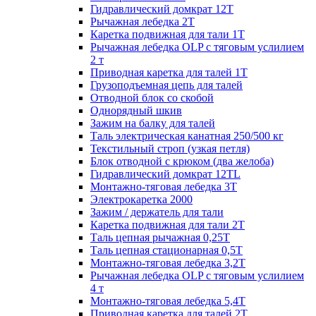
Гидравлический домкрат 12Т
Рычажная лебедка 2Т
Каретка подвижная для тали 1Т
Рычажная лебедка OLP с тяговым услилием
2 т
Приводная каретка для талей 1Т
Грузоподъемная цепь для талей
Отводной блок со скобой
Однорядный шкив
Зажим на балку для талей
Таль электрическая канатная 250/500 кг
Текстильный строп (узкая петля)
Блок отводной с крюком (два желоба)
Гидравлический домкрат 12TL
Монтажно-тяговая лебедка 3Т
Электрокаретка 2000
Зажим / держатель для тали
Каретка подвижная для тали 2Т
Таль цепная рычажная 0,25Т
Таль цепная стационарная 0,5Т
Монтажно-тяговая лебедка 3,2Т
Рычажная лебедка OLP с тяговым услилием
4 т
Монтажно-тяговая лебедка 5,4Т
Приводная каретка для талей 2Т