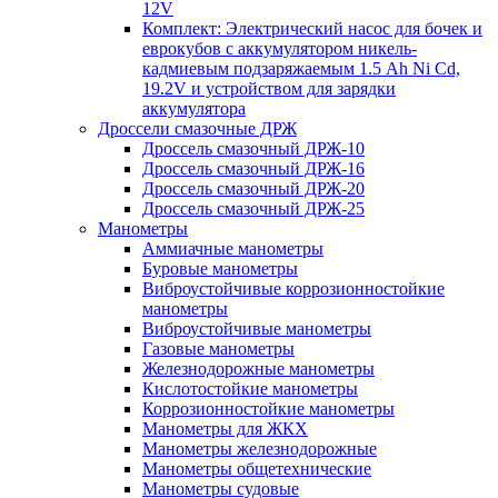
12V
Комплект: Электрический насос для бочек и
еврокубов с аккумулятором никель-
кадмиевым подзаряжаемым 1.5 Ah Ni Cd,
19.2V и устройством для зарядки
аккумулятора
Дроссели смазочные ДРЖ
Дроссель смазочный ДРЖ-10
Дроссель смазочный ДРЖ-16
Дроссель смазочный ДРЖ-20
Дроссель смазочный ДРЖ-25
Манометры
Аммиачные манометры
Буровые манометры
Виброустойчивые коррозионностойкие
манометры
Виброустойчивые манометры
Газовые манометры
Железнодорожные манометры
Кислотостойкие манометры
Коррозионностойкие манометры
Манометры для ЖКХ
Манометры железнодорожные
Манометры общетехнические
Манометры судовые