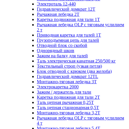
Электроталь 12-440
Гидравлический домкрат 12Т
Рычажная лебедка 2Т
Каретка подвижная для тали 1Т
Рычажная лебедка OLP с тяговым услилием
2 т
Приводная каретка для талей 1Т
Грузоподъемная цепь для талей
Отводной блок со скобой
Однорядный шкив
Зажим на балку для талей
Таль электрическая канатная 250/500 кг
Текстильный строп (узкая петля)
Блок отводной с крюком (два желоба)
Гидравлический домкрат 12TL
Монтажно-тяговая лебедка 3Т
Электрокаретка 2000
Зажим / держатель для тали
Каретка подвижная для тали 2Т
Таль цепная рычажная 0,25Т
Таль цепная стационарная 0,5Т
Монтажно-тяговая лебедка 3,2Т
Рычажная лебедка OLP с тяговым услилием
4 т
Монтажно-тяговая лебедка 5,4Т