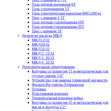
Таль цепная рычажная 6Т
Таль стационарная 5Т
Таль электрическая канатная 600/1200 кг
Трос с крюком 1,5Т
Таль цепная стационарная 10Т
Таль цепная стационарная 20Т
Трос с крюком 3Т
Делители расхода МКД
МКД12/32
МКД20/32
МКД32/32
МКД С 12/32
МКД С 20/32
МКД С 32/32
Дополнительное оборудование
Катушка со шлангом 15 м металлическая для
густых смазок 1/4’’
Устройство для замены тормозной жидкости
Фильтр-Регулятор-Лубрикатор
Тележка
Пластиковая воронка
Универсальная воронка/лейка
Катушка со шлангом 15 м металлическая для
масла и воздуха 1/2’’