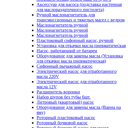
Аксессуар для насоса (подставка настенная
для маслораздаточного пистолета)
Ручной маслонагнетатель для
трансмиссионных и тяжелых масел с ведром
Маслонагнетатель ручной
Маслонагнетатель ручной
Маслонагнетатель ручной
Пластиковый сифонный насос, ручной
Установка для откачки масла пневматическая
Насос, работающий от батареи
Оборудование для замены масла (Установка
для откачки масла пневматическая)
Сифонный рычажный насос
Электрический насос для отработанного
масла 220V
Электрический насос для отработанного
масла 12V
Расширитель воронки
Набор щупов без тубы 6шт.
Литровый (квартовый) насос
Оборудование для замены масла (Ванна на
яму)
Роторный пластиковый насос
Роторный бочковой насос
Роторный бочковый насос для масел