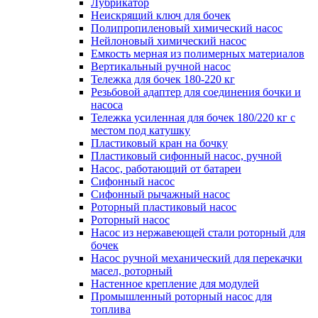
Лубрикатор
Неискрящий ключ для бочек
Полипропиленовый химический насос
Нейлоновый химический насос
Емкость мерная из полимерных материалов
Вертикальный ручной насос
Тележка для бочек 180-220 кг
Резьбовой адаптер для соединения бочки и
насоса
Тележка усиленная для бочек 180/220 кг с
местом под катушку
Пластиковый кран на бочку
Пластиковый сифонный насос, ручной
Насос, работающий от батареи
Сифонный насос
Сифонный рычажный насос
Роторный пластиковый насос
Роторный насос
Насос из нержавеющей стали роторный для
бочек
Насос ручной механический для перекачки
масел, роторный
Настенное крепление для модулей
Промышленный роторный насос для
топлива