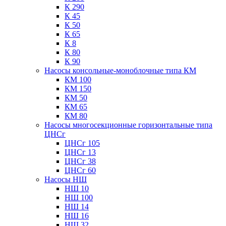
К 290
К 45
К 50
К 65
К 8
К 80
К 90
Насосы консольные-моноблочные типа КМ
КМ 100
КМ 150
КМ 50
КМ 65
КМ 80
Насосы многосекционные горизонтальные типа
ЦНСг
ЦНСг 105
ЦНСг 13
ЦНСг 38
ЦНСг 60
Насосы НШ
НШ 10
НШ 100
НШ 14
НШ 16
НШ 32