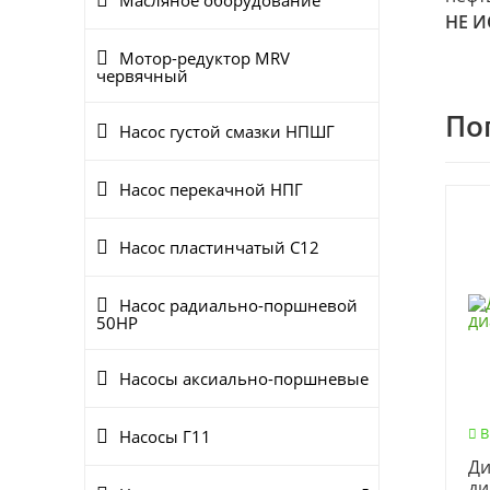
Масляное оборудование
НЕ И
Мотор-редуктор MRV
червячный
По
Насос густой смазки НПШГ
Насос перекачной НПГ
Насос пластинчатый С12
Насос радиально-поршневой
50НР
Насосы аксиально-поршневые
В
Насосы Г11
Ди
ди