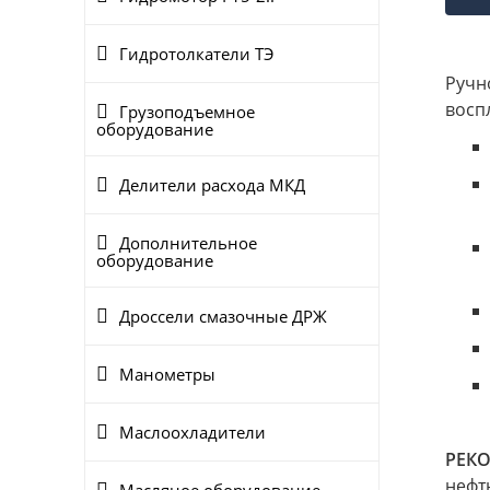
Гидротолкатели ТЭ
Руч
восп
Грузоподъемное
оборудование
Делители расхода МКД
Дополнительное
оборудование
Дроссели смазочные ДРЖ
Манометры
Маслоохладители
РЕК
нефт