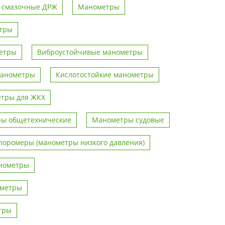
 смазочные ДРЖ
Манометры
тры
метры
Виброустойчивые манометры
манометры
Кислотостойкие манометры
тры для ЖКХ
ы общетехнические
Манометры судовые
поромеры (манометры низкого давления)
нометры
ометры
тры