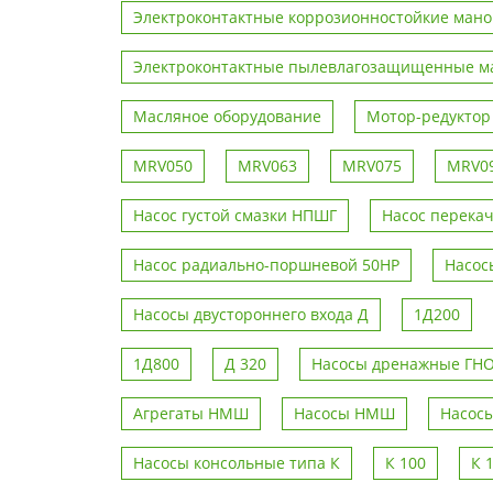
Электроконтактные коррозионностойкие ман
Электроконтактные пылевлагозащищенные м
Масляное оборудование
Мотор-редукто
MRV050
MRV063
MRV075
MRV0
Насос густой смазки НПШГ
Насос перека
Насос радиально-поршневой 50НР
Насос
Насосы двустороннего входа Д
1Д200
1Д800
Д 320
Насосы дренажные ГН
Агрегаты НМШ
Насосы НМШ
Насосы
Насосы консольные типа К
К 100
К 