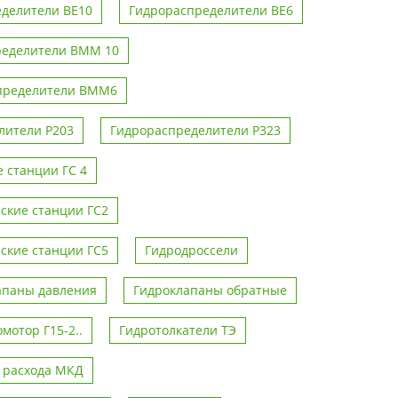
делители ВЕ10
Гидрораспределители ВЕ6
ределители ВММ 10
пределители ВММ6
лители Р203
Гидрораспределители Р323
 станции ГС 4
ские станции ГС2
ские станции ГС5
Гидродроссели
апаны давления
Гидроклапаны обратные
мотор Г15-2..
Гидротолкатели ТЭ
 расхода МКД