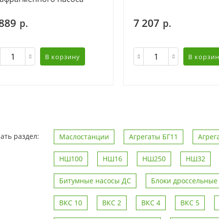
 889
7 207
р.
р.
В корзину
В корзи
ать раздел:
Маслостанции
Агрегаты БГ11
Агре
НШ100
НШ16
НШ250
НШ32
Битумные насосы ДС
Блоки дроссельные
ВКС 10
ВКС 2
ВКС 4
ВКС 5