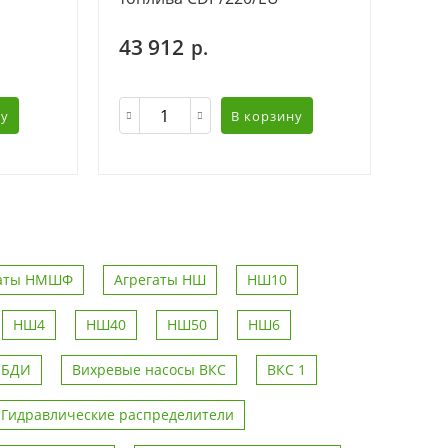
43 912
р.
ну
В корзину
гаты НМШФ
Агрегаты НШ
НШ10
НШ4
НШ40
НШ50
НШ6
 БДИ
Вихревые насосы ВКС
ВКС 1
Гидравлические распределители