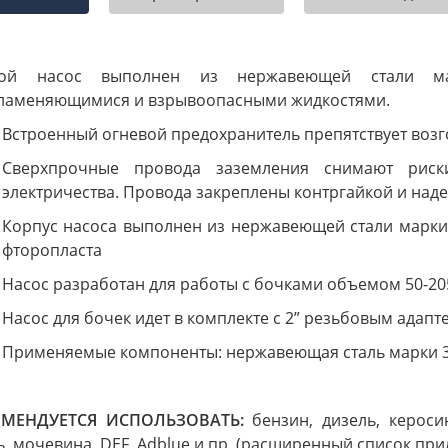
ной насос выполнен из нержавеющей стали м
ламеняющимися и взрывоопасными жидкостями.
Встроенный огневой предохранитель препятствует воз
Сверхпрочные провода заземления снимают риски
электричества. Провода закреплены контргайкой и над
Корпус насоса выполнен из нержавеющей стали марки 
фторопласта
Насос разработан для работы с бочками объемом 50-20
Насос для бочек идет в комплекте с 2” резьбовым адап
Применяемые компоненты: нержавеющая сталь марки 3
ОМЕНДУЕТСЯ ИСПОЛЬЗОВАТЬ:
бензин, дизель, керосин
ь, мочевина, DEF, Adblue и пр. (расширенный список при