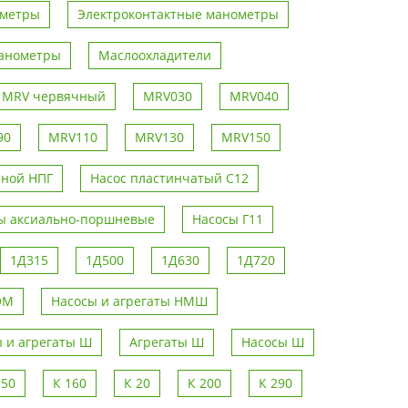
ометры
Электроконтактные манометры
анометры
Маслоохладители
р MRV червячный
MRV030
MRV040
90
MRV110
MRV130
MRV150
чной НПГ
Насос пластинчатый С12
ы аксиально-поршневые
Насосы Г11
1Д315
1Д500
1Д630
1Д720
ОМ
Насосы и агрегаты НМШ
 и агрегаты Ш
Агрегаты Ш
Насосы Ш
150
К 160
К 20
К 200
К 290