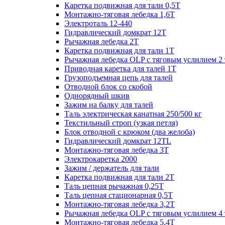
Каретка подвижная для тали 0,5Т
Монтажно-тяговая лебедка 1,6Т
Электроталь 12-440
Гидравлический домкрат 12Т
Рычажная лебедка 2Т
Каретка подвижная для тали 1Т
Рычажная лебедка OLP с тяговым услилием 2 
Приводная каретка для талей 1Т
Грузоподъемная цепь для талей
Отводной блок со скобой
Однорядный шкив
Зажим на балку для талей
Таль электрическая канатная 250/500 кг
Текстильный строп (узкая петля)
Блок отводной с крюком (два желоба)
Гидравлический домкрат 12TL
Монтажно-тяговая лебедка 3Т
Электрокаретка 2000
Зажим / держатель для тали
Каретка подвижная для тали 2Т
Таль цепная рычажная 0,25Т
Таль цепная стационарная 0,5Т
Монтажно-тяговая лебедка 3,2Т
Рычажная лебедка OLP с тяговым услилием 4 
Монтажно-тяговая лебедка 5,4Т