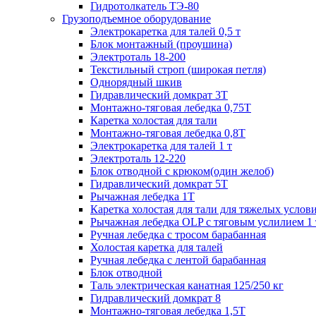
Гидротолкатель ТЭ-80
Грузоподъемное оборудование
Электрокаретка для талей 0,5 т
Блок монтажный (проушина)
Электроталь 18-200
Текстильный строп (широкая петля)
Однорядный шкив
Гидравлический домкрат 3T
Монтажно-тяговая лебедка 0,75Т
Каретка холостая для тали
Монтажно-тяговая лебедка 0,8Т
Электрокаретка для талей 1 т
Электроталь 12-220
Блок отводной с крюком(один желоб)
Гидравлический домкрат 5T
Рычажная лебедка 1Т
Каретка холостая для тали для тяжелых услов
Рычажная лебедка OLP с тяговым услилием 1 
Ручная лебедка с тросом барабанная
Холостая каретка для талей
Ручная лебедка с лентой барабанная
Блок отводной
Таль электрическая канатная 125/250 кг
Гидравлический домкрат 8
Монтажно-тяговая лебедка 1,5Т