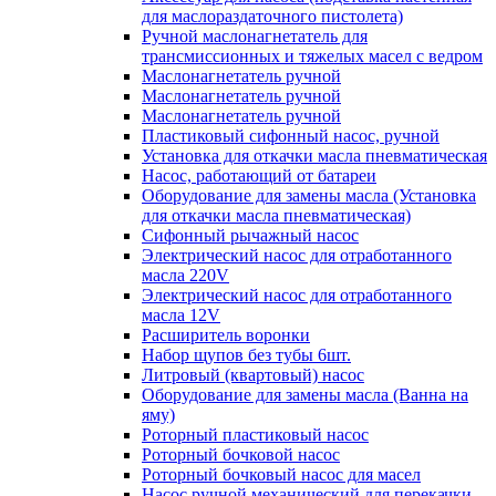
для маслораздаточного пистолета)
Ручной маслонагнетатель для
трансмиссионных и тяжелых масел с ведром
Маслонагнетатель ручной
Маслонагнетатель ручной
Маслонагнетатель ручной
Пластиковый сифонный насос, ручной
Установка для откачки масла пневматическая
Насос, работающий от батареи
Оборудование для замены масла (Установка
для откачки масла пневматическая)
Сифонный рычажный насос
Электрический насос для отработанного
масла 220V
Электрический насос для отработанного
масла 12V
Расширитель воронки
Набор щупов без тубы 6шт.
Литровый (квартовый) насос
Оборудование для замены масла (Ванна на
яму)
Роторный пластиковый насос
Роторный бочковой насос
Роторный бочковый насос для масел
Насос ручной механический для перекачки