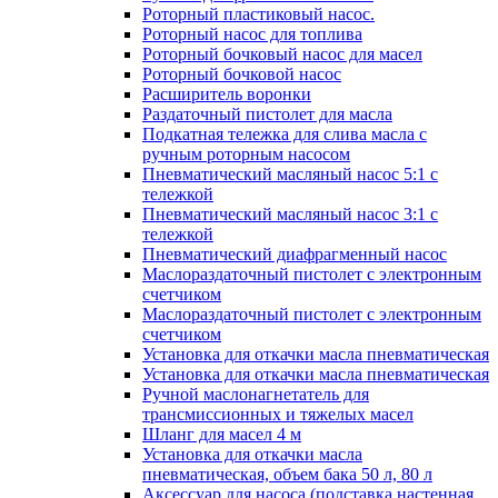
Роторный пластиковый насос.
Роторный насос для топлива
Роторный бочковый насос для масел
Роторный бочковой насос
Расширитель воронки
Раздаточный пистолет для масла
Подкатная тележка для слива масла с
ручным роторным насосом
Пневматический масляный насос 5:1 с
тележкой
Пневматический масляный насос 3:1 с
тележкой
Пневматический диафрагменный насос
Маслораздаточный пистолет с электронным
счетчиком
Маслораздаточный пистолет с электронным
счетчиком
Установка для откачки масла пневматическая
Установка для откачки масла пневматическая
Ручной маслонагнетатель для
трансмиссионных и тяжелых масел
Шланг для масел 4 м
Установка для откачки масла
пневматическая, объем бака 50 л, 80 л
Аксессуар для насоса (подставка настенная