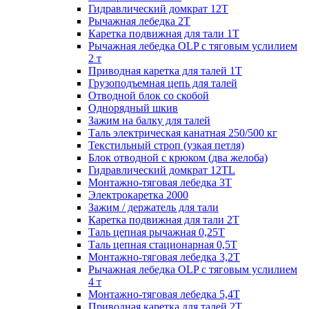
Гидравлический домкрат 12Т
Рычажная лебедка 2Т
Каретка подвижная для тали 1Т
Рычажная лебедка OLP с тяговым услилием
2 т
Приводная каретка для талей 1Т
Грузоподъемная цепь для талей
Отводной блок со скобой
Однорядный шкив
Зажим на балку для талей
Таль электрическая канатная 250/500 кг
Текстильный строп (узкая петля)
Блок отводной с крюком (два желоба)
Гидравлический домкрат 12TL
Монтажно-тяговая лебедка 3Т
Электрокаретка 2000
Зажим / держатель для тали
Каретка подвижная для тали 2Т
Таль цепная рычажная 0,25Т
Таль цепная стационарная 0,5Т
Монтажно-тяговая лебедка 3,2Т
Рычажная лебедка OLP с тяговым услилием
4 т
Монтажно-тяговая лебедка 5,4Т
Приводная каретка для талей 2Т