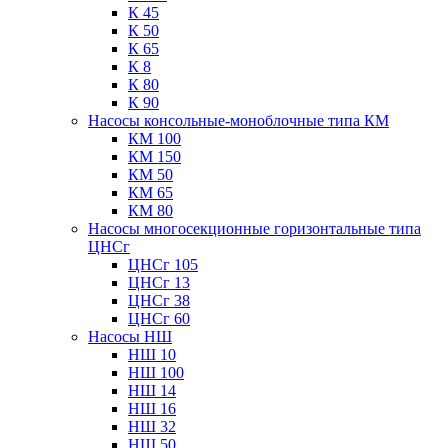
К 45
К 50
К 65
К 8
К 80
К 90
Насосы консольные-моноблочные типа КМ
КМ 100
КМ 150
КМ 50
КМ 65
КМ 80
Насосы многосекционные горизонтальные типа
ЦНСг
ЦНСг 105
ЦНСг 13
ЦНСг 38
ЦНСг 60
Насосы НШ
НШ 10
НШ 100
НШ 14
НШ 16
НШ 32
НШ 50