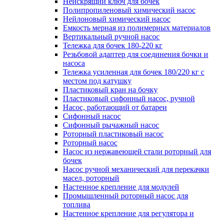
Неискрящий ключ для бочек
Полипропиленовый химический насос
Нейлоновый химический насос
Емкость мерная из полимерных материалов
Вертикальный ручной насос
Тележка для бочек 180-220 кг
Резьбовой адаптер для соединения бочки и
насоса
Тележка усиленная для бочек 180/220 кг с
местом под катушку
Пластиковый кран на бочку
Пластиковый сифонный насос, ручной
Насос, работающий от батареи
Сифонный насос
Сифонный рычажный насос
Роторный пластиковый насос
Роторный насос
Насос из нержавеющей стали роторный для
бочек
Насос ручной механический для перекачки
масел, роторный
Настенное крепление для модулей
Промышленный роторный насос для
топлива
Настенное крепление для регулятора и