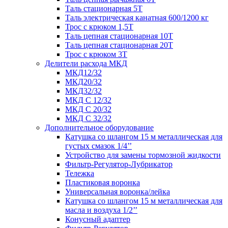
Таль стационарная 5Т
Таль электрическая канатная 600/1200 кг
Трос с крюком 1,5Т
Таль цепная стационарная 10Т
Таль цепная стационарная 20Т
Трос с крюком 3Т
Делители расхода МКД
МКД12/32
МКД20/32
МКД32/32
МКД С 12/32
МКД С 20/32
МКД С 32/32
Дополнительное оборудование
Катушка со шлангом 15 м металлическая для
густых смазок 1/4’’
Устройство для замены тормозной жидкости
Фильтр-Регулятор-Лубрикатор
Тележка
Пластиковая воронка
Универсальная воронка/лейка
Катушка со шлангом 15 м металлическая для
масла и воздуха 1/2’’
Конусный адаптер