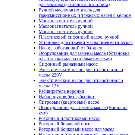
для маслораздаточного пистолета)
Ручной маслонагнетатель для
трансмиссионных и тяжелых масел с ведром
Маслонагнетатель ручной
Маслонагнетатель ручной
Маслонагнетатель ручной
Пластиковый сифонный насос, ручной
Установка для откачки масла пневматическая
Насос, работающий от батареи
Оборудование для замены масла (Установка
для откачки масла пневматическая)
Сифонный рычажный насос
Электрический насос для отработанного
масла 220V
Электрический насос для отработанного
масла 12V
Расширитель воронки
Набор щупов без тубы 6шт.
Литровый (квартовый) насос
Оборудование для замены масла (Ванна на
яму)
Роторный пластиковый насос
Роторный бочковой насос
Роторный бочковый насос для масел
Насос ручной механический для перекачки