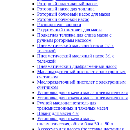
Роторный пластиковый насос.
Роторный насос для топлива
Роторный бочковый насос для масел
Роторный бочковой насос
Расширитель воронки
Раздаточный пистолет для масла
Подкатная тележка для слива масла с
ручным роторным насосом
Пневматический масляный насос 5:1 с
тележкой
Пневматический масляный насос 3:1 с
тележкой
Пневматический диафрагменный насос
Маслораздаточный пистолет с электронным
счетчиком
Маслораздаточный пистолет с электронным
счетчиком
Установка для откачки масла пневматическая
Установка для откачки масла пневматическая
Ручной маслонагнетатель для
трансмиссионных и тяжелых масел
Шланг для масел 4 м
Установка для откачки масла
пневматическая, объем бака 50 л, 80 л
Аксессуар для насоса (подставка настенная