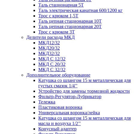
Таль стационарная 5Т
Таль электрическая канатная 600/1200 кг
Трос с крюком 1,5Т
Таль цепная стационарная 10Т
Таль цепная стационарная 20Т
Трос с крюком 3Т
Делители расхода МКД
МКД12/32
МКД20/32
МКД32/32
МКД С 12/32
МКД С 20/32
МКД С 32/32
Дополнительное оборудование
Катушка со шлангом 15 м металлическая для
густых смазок 1/4’’
Устройство для замены тормозной жидкости
Фильтр-Регулятор-Лубрикатор
Тележка
Пластиковая воронка
Универсальная воронка/лейка
Катушка со шлангом 15 м металлическая для
масла и воздуха 1/2’’
Конусный адаптер