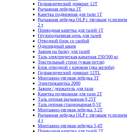
Гидравлический домкрат 12Т
Рычажная лебедка 2Т
Каретка подвижная для тали 1Т
Рычажная лебедка OLP с тяговым услилием
2 т
Приводная каретка для талей 1Т
Грузоподъемная цепь для талей
Отводной блок со скобой
Однорядный шкив
Зажим на балку для талей
Таль электрическая канатная 250/500 кг
Текстильный строп (узкая петля)
Блок отводной с крюком (два желоба)
Гидравлический домкрат 12TL
Монтажно-тяговая лебедка 3Т
Электрокаретка 2000
Зажим / держатель для тали
Каретка подвижная для тали 2Т
Таль цепная рычажная 0,25Т
Таль цепная стационарная 0,5Т
Монтажно-тяговая лебедка 3,2Т
Рычажная лебедка OLP с тяговым услилием
4 т
Монтажно-тяговая лебедка 5,4Т
Приводная каретка для талей 2Т