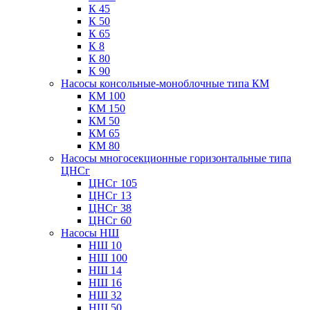
К 45
К 50
К 65
К 8
К 80
К 90
Насосы консольные-моноблочные типа КМ
КМ 100
КМ 150
КМ 50
КМ 65
КМ 80
Насосы многосекционные горизонтальные типа
ЦНСг
ЦНСг 105
ЦНСг 13
ЦНСг 38
ЦНСг 60
Насосы НШ
НШ 10
НШ 100
НШ 14
НШ 16
НШ 32
НШ 50