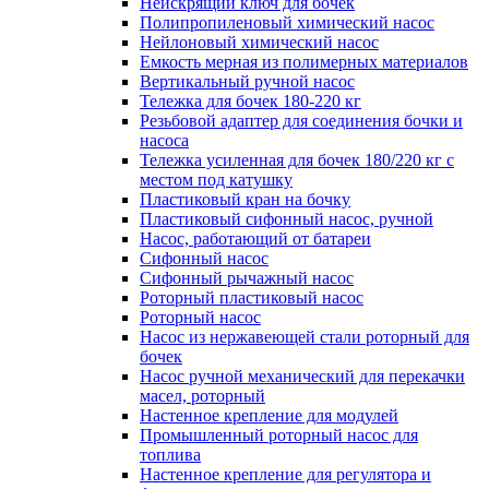
Неискрящий ключ для бочек
Полипропиленовый химический насос
Нейлоновый химический насос
Емкость мерная из полимерных материалов
Вертикальный ручной насос
Тележка для бочек 180-220 кг
Резьбовой адаптер для соединения бочки и
насоса
Тележка усиленная для бочек 180/220 кг с
местом под катушку
Пластиковый кран на бочку
Пластиковый сифонный насос, ручной
Насос, работающий от батареи
Сифонный насос
Сифонный рычажный насос
Роторный пластиковый насос
Роторный насос
Насос из нержавеющей стали роторный для
бочек
Насос ручной механический для перекачки
масел, роторный
Настенное крепление для модулей
Промышленный роторный насос для
топлива
Настенное крепление для регулятора и