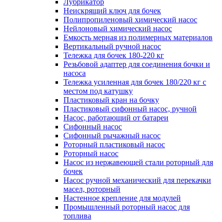
Лубрикатор
Неискрящий ключ для бочек
Полипропиленовый химический насос
Нейлоновый химический насос
Емкость мерная из полимерных материалов
Вертикальный ручной насос
Тележка для бочек 180-220 кг
Резьбовой адаптер для соединения бочки и
насоса
Тележка усиленная для бочек 180/220 кг с
местом под катушку
Пластиковый кран на бочку
Пластиковый сифонный насос, ручной
Насос, работающий от батареи
Сифонный насос
Сифонный рычажный насос
Роторный пластиковый насос
Роторный насос
Насос из нержавеющей стали роторный для
бочек
Насос ручной механический для перекачки
масел, роторный
Настенное крепление для модулей
Промышленный роторный насос для
топлива