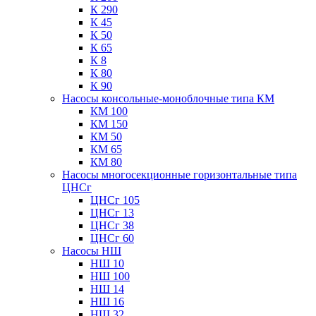
К 290
К 45
К 50
К 65
К 8
К 80
К 90
Насосы консольные-моноблочные типа КМ
КМ 100
КМ 150
КМ 50
КМ 65
КМ 80
Насосы многосекционные горизонтальные типа
ЦНСг
ЦНСг 105
ЦНСг 13
ЦНСг 38
ЦНСг 60
Насосы НШ
НШ 10
НШ 100
НШ 14
НШ 16
НШ 32