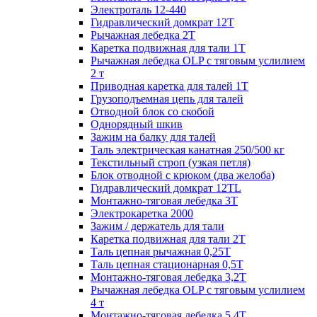
Электроталь 12-440
Гидравлический домкрат 12Т
Рычажная лебедка 2Т
Каретка подвижная для тали 1Т
Рычажная лебедка OLP с тяговым услилием
2 т
Приводная каретка для талей 1Т
Грузоподъемная цепь для талей
Отводной блок со скобой
Однорядный шкив
Зажим на балку для талей
Таль электрическая канатная 250/500 кг
Текстильный строп (узкая петля)
Блок отводной с крюком (два желоба)
Гидравлический домкрат 12TL
Монтажно-тяговая лебедка 3Т
Электрокаретка 2000
Зажим / держатель для тали
Каретка подвижная для тали 2Т
Таль цепная рычажная 0,25Т
Таль цепная стационарная 0,5Т
Монтажно-тяговая лебедка 3,2Т
Рычажная лебедка OLP с тяговым услилием
4 т
Монтажно-тяговая лебедка 5,4Т