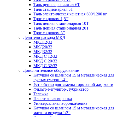
Таль цепная рычажная 6Т
Таль стационарная 5Т
Таль электрическая канатная 600/1200 кг
Трос с крюком 1,5Т
Таль цепная стационарная 10Т
Таль цепная стационарная 20Т
Трос с крюком 3Т
Делители расхода МКД
МКД12/32
МКД20/32
МКД32/32
МКД С 12/32
МКД С 20/32
МКД С 32/32
Дополнительное оборудование
Катушка со шлангом 15 м металлическая для
густых смазок 1/4’’
Устройство для замены тормозной жидкости
Фильтр-Регулятор-Лубрикатор
Тележка
Пластиковая воронка
Универсальная воронка/лейка
Катушка со шлангом 15 м металлическая для
масла и воздуха 1/2’’