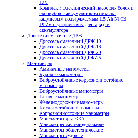
12V
Комплект: Электрический насос для бочек и
еврокубов с аккумулятором никель-
кадмиевым подзаряжаемым 1.5 Ah Ni Cd,
19.2V и устройством для зарядки
аккумулятора
Дроссели смазочные ДРЖ
Дроссель смазочный ДРЖ-10
Дроссель смазочный ДРЖ-16
Дроссель смазочный ДРЖ-20
Дроссель смазочный ДРЖ-25
Манометры
Аммиачные манометры
Буровые манометры
Виброустойчивые коррозионностойкие
манометры
Виброустойчивые манометры
Газовые манометры
Железнодорожные манометры
Кислотостойкие манометры
Коррозионностойкие манометры
Манометры для ЖКХ
Манометры железнодорожные
Манометры общетехнические
Манометры судовые