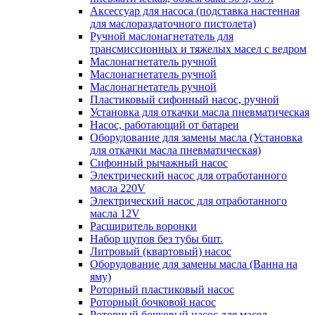
Аксессуар для насоса (подставка настенная
для маслораздаточного пистолета)
Ручной маслонагнетатель для
трансмиссионных и тяжелых масел с ведром
Маслонагнетатель ручной
Маслонагнетатель ручной
Маслонагнетатель ручной
Пластиковый сифонный насос, ручной
Установка для откачки масла пневматическая
Насос, работающий от батареи
Оборудование для замены масла (Установка
для откачки масла пневматическая)
Сифонный рычажный насос
Электрический насос для отработанного
масла 220V
Электрический насос для отработанного
масла 12V
Расширитель воронки
Набор щупов без тубы 6шт.
Литровый (квартовый) насос
Оборудование для замены масла (Ванна на
яму)
Роторный пластиковый насос
Роторный бочковой насос
Роторный бочковый насос для масел