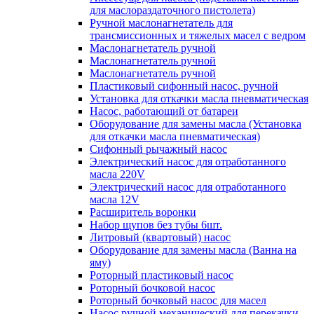
для маслораздаточного пистолета)
Ручной маслонагнетатель для
трансмиссионных и тяжелых масел с ведром
Маслонагнетатель ручной
Маслонагнетатель ручной
Маслонагнетатель ручной
Пластиковый сифонный насос, ручной
Установка для откачки масла пневматическая
Насос, работающий от батареи
Оборудование для замены масла (Установка
для откачки масла пневматическая)
Сифонный рычажный насос
Электрический насос для отработанного
масла 220V
Электрический насос для отработанного
масла 12V
Расширитель воронки
Набор щупов без тубы 6шт.
Литровый (квартовый) насос
Оборудование для замены масла (Ванна на
яму)
Роторный пластиковый насос
Роторный бочковой насос
Роторный бочковый насос для масел
Насос ручной механический для перекачки