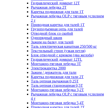
Гидравлический домкрат 12Т
Рычажная лебедка 2Т
Каретка подвижная для тали 1Т
Рычажная лебедка OLP с тяговым услилием
2 т
Приводная каретка для талей 1Т
Грузоподъемная цепь для талей
Отводной блок со скобой
Однорядный шкив
Зажим на балку для талей
Таль электрическая канатная 250/500 кг
Текстильный строп (узкая петля)
Блок отводной с крюком (два желоба)
Гидравлический домкрат 12TL
Монтажно-тяговая лебедка 3Т
Электрокаретка 2000
Зажим / держатель для тали
Каретка подвижная для тали 2Т
Таль цепная рычажная 0,25Т
Таль цепная стационарная 0,5Т
Монтажно-тяговая лебедка 3,2Т
Рычажная лебедка OLP с тяговым услилием
4 т
Монтажно-тяговая лебедка 5,4Т
Приводная каретка для талей 2Т