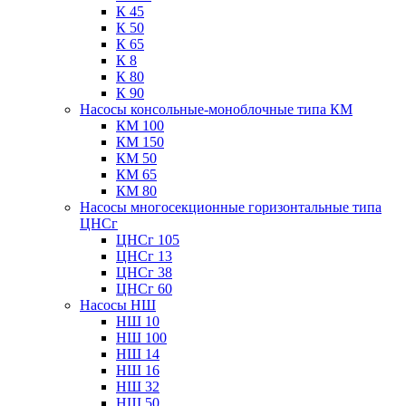
К 45
К 50
К 65
К 8
К 80
К 90
Насосы консольные-моноблочные типа КМ
КМ 100
КМ 150
КМ 50
КМ 65
КМ 80
Насосы многосекционные горизонтальные типа
ЦНСг
ЦНСг 105
ЦНСг 13
ЦНСг 38
ЦНСг 60
Насосы НШ
НШ 10
НШ 100
НШ 14
НШ 16
НШ 32
НШ 50