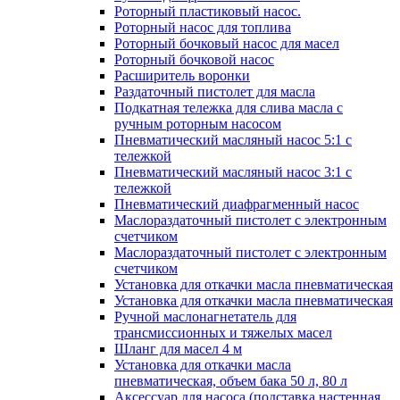
Роторный пластиковый насос.
Роторный насос для топлива
Роторный бочковый насос для масел
Роторный бочковой насос
Расширитель воронки
Раздаточный пистолет для масла
Подкатная тележка для слива масла с
ручным роторным насосом
Пневматический масляный насос 5:1 с
тележкой
Пневматический масляный насос 3:1 с
тележкой
Пневматический диафрагменный насос
Маслораздаточный пистолет с электронным
счетчиком
Маслораздаточный пистолет с электронным
счетчиком
Установка для откачки масла пневматическая
Установка для откачки масла пневматическая
Ручной маслонагнетатель для
трансмиссионных и тяжелых масел
Шланг для масел 4 м
Установка для откачки масла
пневматическая, объем бака 50 л, 80 л
Аксессуар для насоса (подставка настенная