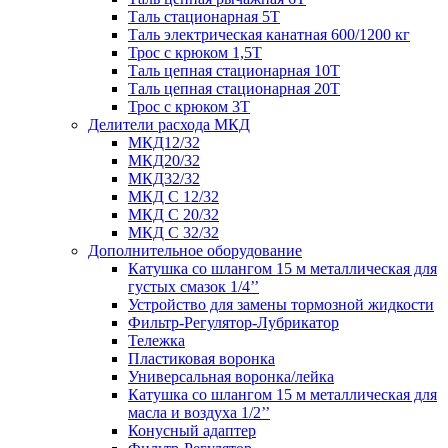
Таль стационарная 5Т
Таль электрическая канатная 600/1200 кг
Трос с крюком 1,5Т
Таль цепная стационарная 10Т
Таль цепная стационарная 20Т
Трос с крюком 3Т
Делители расхода МКД
МКД12/32
МКД20/32
МКД32/32
МКД С 12/32
МКД С 20/32
МКД С 32/32
Дополнительное оборудование
Катушка со шлангом 15 м металлическая для
густых смазок 1/4’’
Устройство для замены тормозной жидкости
Фильтр-Регулятор-Лубрикатор
Тележка
Пластиковая воронка
Универсальная воронка/лейка
Катушка со шлангом 15 м металлическая для
масла и воздуха 1/2’’
Конусный адаптер