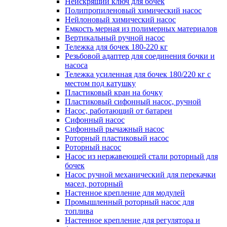
Неискрящий ключ для бочек
Полипропиленовый химический насос
Нейлоновый химический насос
Емкость мерная из полимерных материалов
Вертикальный ручной насос
Тележка для бочек 180-220 кг
Резьбовой адаптер для соединения бочки и
насоса
Тележка усиленная для бочек 180/220 кг с
местом под катушку
Пластиковый кран на бочку
Пластиковый сифонный насос, ручной
Насос, работающий от батареи
Сифонный насос
Сифонный рычажный насос
Роторный пластиковый насос
Роторный насос
Насос из нержавеющей стали роторный для
бочек
Насос ручной механический для перекачки
масел, роторный
Настенное крепление для модулей
Промышленный роторный насос для
топлива
Настенное крепление для регулятора и