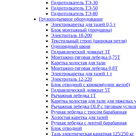
Гидротолкатель ТЭ-30
Гидротолкатель ТЭ-50
Гидротолкатель ТЭ-80
Грузоподъемное оборудование
Электрокаретка для талей 0,5 т
Блок монтажный (проушина)
Электроталь 18-200
Текстильный строп (широкая петля)
Однорядный шкив
Гидравлический домкрат 3T
Монтажно-тяговая лебедка 0,75Т
Каретка холостая для тали
Монтажно-тяговая лебедка 0,8Т
Электрокаретка для талей 1 т
Электроталь 12-220
Блок отводной с крюком(один желоб)
Гидравлический домкрат 5T
Рычажная лебедка 1Т
Каретка холостая для тали для тяжелых 
Рычажная лебедка OLP с тяговым услил
Ручная лебедка с тросом барабанная
Холостая каретка для талей
Ручная лебедка с лентой барабанная
Блок отводной
Таль электрическая канатная 125/250 кг