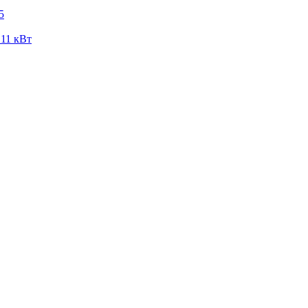
5
 11 кВт