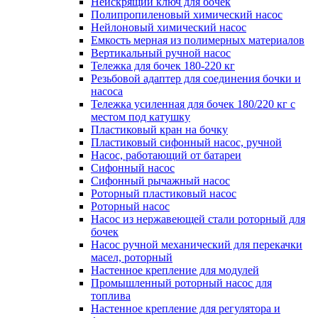
Неискрящий ключ для бочек
Полипропиленовый химический насос
Нейлоновый химический насос
Емкость мерная из полимерных материалов
Вертикальный ручной насос
Тележка для бочек 180-220 кг
Резьбовой адаптер для соединения бочки и
насоса
Тележка усиленная для бочек 180/220 кг с
местом под катушку
Пластиковый кран на бочку
Пластиковый сифонный насос, ручной
Насос, работающий от батареи
Сифонный насос
Сифонный рычажный насос
Роторный пластиковый насос
Роторный насос
Насос из нержавеющей стали роторный для
бочек
Насос ручной механический для перекачки
масел, роторный
Настенное крепление для модулей
Промышленный роторный насос для
топлива
Настенное крепление для регулятора и