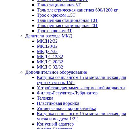
Таль стационарная 5Т
Таль электрическая канатная 600/1200 кг
Трос с крюком 1,5Т
Таль цепная стационарная 10Т
Таль цепная стационарная 20Т
Трос с крюком 3Т
Делители расхода МКД
МКД12/32
МКД20/32
МКД32/32
МКД С 12/32
МКД С 20/32
МКД С 32/32
Дополнительное оборудование
Катушка со шлангом 15 м металлическая для
густых смазок 1/4’’
Устройство для замены тормозной жидкости
Фильтр-Регулятор-Лубрикатор
Тележка
Пластиковая воронка
Универсальная воронка/лейка
Катушка со шлангом 15 м металлическая для
масла и воздуха 1/2’’
Конусный адаптер