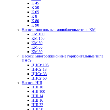
К 45
К 50
К 65
К 8
К 80
К 90
Насосы консольные-моноблочные типа КМ
КМ 100
КМ 150
КМ 50
КМ 65
КМ 80
Насосы многосекционные горизонтальные типа
ЦНСг
ЦНСг 105
ЦНСг 13
ЦНСг 38
ЦНСг 60
Насосы НШ
НШ 10
НШ 100
НШ 14
НШ 16
НШ 32
НШ 50