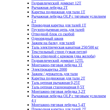
Гидравлический домкрат 12Т
Рычажная лебедка 2Т
Каретка подвижная для тали 1Т
Рычажная лебедка OLP с тяговым услилием
2 т
Приводная каретка для талей 1Т
Грузоподъемная цепь для талей
Отводной блок со скобой
Однорядный шкив
Зажим на балку для талей
Таль электрическая канатная 250/500 кг
Текстильный строп (узкая петля)
Блок отводной с крюком (два желоба)
Гидравлический домкрат 12TL
Монтажно-тяговая лебедка 3Т
Электрокаретка 2000
Зажим / держатель для тали
Каретка подвижная для тали 2Т
Таль цепная рычажная 0,25Т
Таль цепная стационарная 0,5Т
Монтажно-тяговая лебедка 3,2Т
Рычажная лебедка OLP с тяговым услилием
4 т
Монтажно-тяговая лебедка 5,4Т
Приводная каретка для талей 2Т