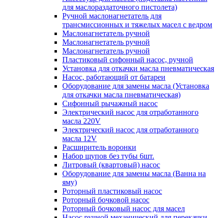
для маслораздаточного пистолета)
Ручной маслонагнетатель для
трансмиссионных и тяжелых масел с ведром
Маслонагнетатель ручной
Маслонагнетатель ручной
Маслонагнетатель ручной
Пластиковый сифонный насос, ручной
Установка для откачки масла пневматическая
Насос, работающий от батареи
Оборудование для замены масла (Установка
для откачки масла пневматическая)
Сифонный рычажный насос
Электрический насос для отработанного
масла 220V
Электрический насос для отработанного
масла 12V
Расширитель воронки
Набор щупов без тубы 6шт.
Литровый (квартовый) насос
Оборудование для замены масла (Ванна на
яму)
Роторный пластиковый насос
Роторный бочковой насос
Роторный бочковый насос для масел
Насос ручной механический для перекачки