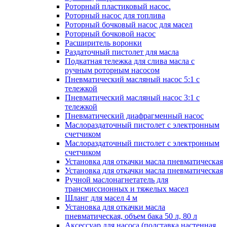
Роторный пластиковый насос.
Роторный насос для топлива
Роторный бочковый насос для масел
Роторный бочковой насос
Расширитель воронки
Раздаточный пистолет для масла
Подкатная тележка для слива масла с
ручным роторным насосом
Пневматический масляный насос 5:1 с
тележкой
Пневматический масляный насос 3:1 с
тележкой
Пневматический диафрагменный насос
Маслораздаточный пистолет с электронным
счетчиком
Маслораздаточный пистолет с электронным
счетчиком
Установка для откачки масла пневматическая
Установка для откачки масла пневматическая
Ручной маслонагнетатель для
трансмиссионных и тяжелых масел
Шланг для масел 4 м
Установка для откачки масла
пневматическая, объем бака 50 л, 80 л
Аксессуар для насоса (подставка настенная