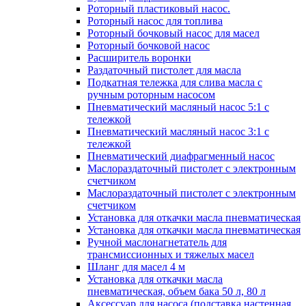
Роторный пластиковый насос.
Роторный насос для топлива
Роторный бочковый насос для масел
Роторный бочковой насос
Расширитель воронки
Раздаточный пистолет для масла
Подкатная тележка для слива масла с
ручным роторным насосом
Пневматический масляный насос 5:1 с
тележкой
Пневматический масляный насос 3:1 с
тележкой
Пневматический диафрагменный насос
Маслораздаточный пистолет с электронным
счетчиком
Маслораздаточный пистолет с электронным
счетчиком
Установка для откачки масла пневматическая
Установка для откачки масла пневматическая
Ручной маслонагнетатель для
трансмиссионных и тяжелых масел
Шланг для масел 4 м
Установка для откачки масла
пневматическая, объем бака 50 л, 80 л
Аксессуар для насоса (подставка настенная