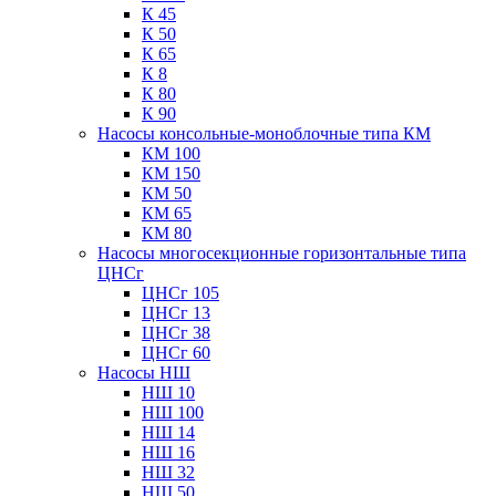
К 45
К 50
К 65
К 8
К 80
К 90
Насосы консольные-моноблочные типа КМ
КМ 100
КМ 150
КМ 50
КМ 65
КМ 80
Насосы многосекционные горизонтальные типа
ЦНСг
ЦНСг 105
ЦНСг 13
ЦНСг 38
ЦНСг 60
Насосы НШ
НШ 10
НШ 100
НШ 14
НШ 16
НШ 32
НШ 50