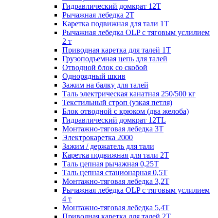
Гидравлический домкрат 12Т
Рычажная лебедка 2Т
Каретка подвижная для тали 1Т
Рычажная лебедка OLP с тяговым услилием
2 т
Приводная каретка для талей 1Т
Грузоподъемная цепь для талей
Отводной блок со скобой
Однорядный шкив
Зажим на балку для талей
Таль электрическая канатная 250/500 кг
Текстильный строп (узкая петля)
Блок отводной с крюком (два желоба)
Гидравлический домкрат 12TL
Монтажно-тяговая лебедка 3Т
Электрокаретка 2000
Зажим / держатель для тали
Каретка подвижная для тали 2Т
Таль цепная рычажная 0,25Т
Таль цепная стационарная 0,5Т
Монтажно-тяговая лебедка 3,2Т
Рычажная лебедка OLP с тяговым услилием
4 т
Монтажно-тяговая лебедка 5,4Т
Приводная каретка для талей 2Т