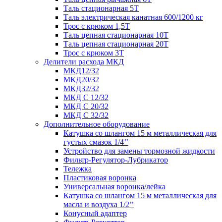
Таль стационарная 5Т
Таль электрическая канатная 600/1200 кг
Трос с крюком 1,5Т
Таль цепная стационарная 10Т
Таль цепная стационарная 20Т
Трос с крюком 3Т
Делители расхода МКД
МКД12/32
МКД20/32
МКД32/32
МКД С 12/32
МКД С 20/32
МКД С 32/32
Дополнительное оборудование
Катушка со шлангом 15 м металлическая для
густых смазок 1/4’’
Устройство для замены тормозной жидкости
Фильтр-Регулятор-Лубрикатор
Тележка
Пластиковая воронка
Универсальная воронка/лейка
Катушка со шлангом 15 м металлическая для
масла и воздуха 1/2’’
Конусный адаптер