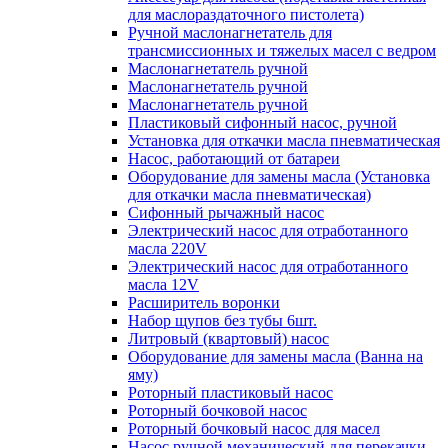
для маслораздаточного пистолета)
Ручной маслонагнетатель для
трансмиссионных и тяжелых масел с ведром
Маслонагнетатель ручной
Маслонагнетатель ручной
Маслонагнетатель ручной
Пластиковый сифонный насос, ручной
Установка для откачки масла пневматическая
Насос, работающий от батареи
Оборудование для замены масла (Установка
для откачки масла пневматическая)
Сифонный рычажный насос
Электрический насос для отработанного
масла 220V
Электрический насос для отработанного
масла 12V
Расширитель воронки
Набор щупов без тубы 6шт.
Литровый (квартовый) насос
Оборудование для замены масла (Ванна на
яму)
Роторный пластиковый насос
Роторный бочковой насос
Роторный бочковый насос для масел
Насос ручной механический для перекачки