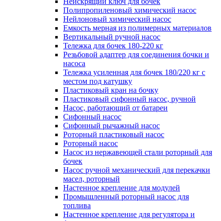
Неискрящий ключ для бочек
Полипропиленовый химический насос
Нейлоновый химический насос
Емкость мерная из полимерных материалов
Вертикальный ручной насос
Тележка для бочек 180-220 кг
Резьбовой адаптер для соединения бочки и
насоса
Тележка усиленная для бочек 180/220 кг с
местом под катушку
Пластиковый кран на бочку
Пластиковый сифонный насос, ручной
Насос, работающий от батареи
Сифонный насос
Сифонный рычажный насос
Роторный пластиковый насос
Роторный насос
Насос из нержавеющей стали роторный для
бочек
Насос ручной механический для перекачки
масел, роторный
Настенное крепление для модулей
Промышленный роторный насос для
топлива
Настенное крепление для регулятора и