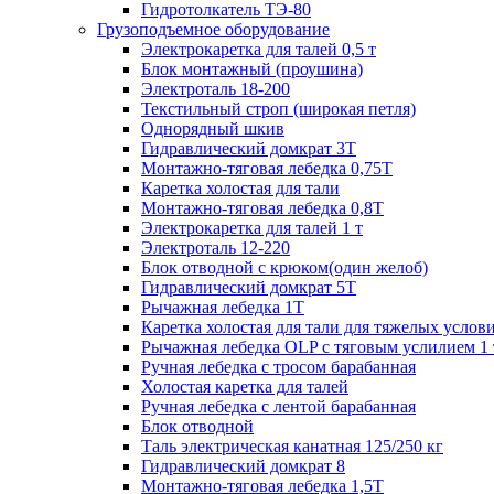
Гидротолкатель ТЭ-80
Грузоподъемное оборудование
Электрокаретка для талей 0,5 т
Блок монтажный (проушина)
Электроталь 18-200
Текстильный строп (широкая петля)
Однорядный шкив
Гидравлический домкрат 3T
Монтажно-тяговая лебедка 0,75Т
Каретка холостая для тали
Монтажно-тяговая лебедка 0,8Т
Электрокаретка для талей 1 т
Электроталь 12-220
Блок отводной с крюком(один желоб)
Гидравлический домкрат 5T
Рычажная лебедка 1Т
Каретка холостая для тали для тяжелых услов
Рычажная лебедка OLP с тяговым услилием 1 
Ручная лебедка с тросом барабанная
Холостая каретка для талей
Ручная лебедка с лентой барабанная
Блок отводной
Таль электрическая канатная 125/250 кг
Гидравлический домкрат 8
Монтажно-тяговая лебедка 1,5Т