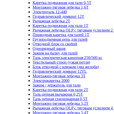
Каретка подвижная для тали 0,5Т
Монтажно-тяговая лебедка 1,6Т
Электроталь 12-440
Гидравлический домкрат 12Т
Рычажная лебедка 2Т
Каретка подвижная для тали 1Т
Рычажная лебедка OLP с тяговым услилием 2 
Приводная каретка для талей 1Т
Грузоподъемная цепь для талей
Отводной блок со скобой
Однорядный шкив
Зажим на балку для талей
Таль электрическая канатная 250/500 кг
Текстильный строп (узкая петля)
Блок отводной с крюком (два желоба)
Гидравлический домкрат 12TL
Монтажно-тяговая лебедка 3Т
Электрокаретка 2000
Зажим / держатель для тали
Каретка подвижная для тали 2Т
Таль цепная рычажная 0,25Т
Таль цепная стационарная 0,5Т
Монтажно-тяговая лебедка 3,2Т
Рычажная лебедка OLP с тяговым услилием 4 
Монтажно-тяговая лебедка 5,4Т