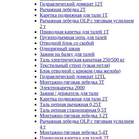
Гидравлический домкрат 12Т
Рычажная лебедка 2Т
Каретка подвижная для тали 1Т
Рычажная лебедка OLP с тяговым услилием
2 т
Приводная каретка для талей 1Т
Грузоподъемная цепь для талей
Отводной блок со скобой
Однорядный шкив
Зажим на балку для талей
Таль электрическая канатная 250/500 кг
Текстильный строп (узкая петля)
Блок отводной с крюком (два желоба)
Гидравлический домкрат 12TL
Монтажно-тяговая лебедка 3Т
Электрокаретка 2000
Зажим / держатель для тали
Каретка подвижная для тали 2Т
Таль цепная рычажная 0,25Т
Таль цепная стационарная 0,5Т
Монтажно-тяговая лебедка 3,2Т
Рычажная лебедка OLP с тяговым услилием
4 т
Монтажно-тяговая лебедка 5,4Т
Приводная каретка для талей 2Т