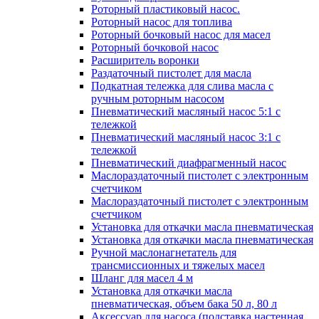
Роторный пластиковый насос.
Роторный насос для топлива
Роторный бочковый насос для масел
Роторный бочковой насос
Расширитель воронки
Раздаточный пистолет для масла
Подкатная тележка для слива масла с
ручным роторным насосом
Пневматический масляный насос 5:1 с
тележкой
Пневматический масляный насос 3:1 с
тележкой
Пневматический диафрагменный насос
Маслораздаточный пистолет с электронным
счетчиком
Маслораздаточный пистолет с электронным
счетчиком
Установка для откачки масла пневматическая
Установка для откачки масла пневматическая
Ручной маслонагнетатель для
трансмиссионных и тяжелых масел
Шланг для масел 4 м
Установка для откачки масла
пневматическая, объем бака 50 л, 80 л
Аксессуар для насоса (подставка настенная