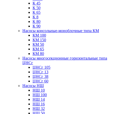
К 45
К 50
К 65
К 8
К 80
К 90
Насосы консольные-моноблочные типа КМ
КМ 100
КМ 150
КМ 50
КМ 65
КМ 80
Насосы многосекционные горизонтальные типа
ЦНСг
ЦНСг 105
ЦНСг 13
ЦНСг 38
ЦНСг 60
Насосы НШ
НШ 10
НШ 100
НШ 14
НШ 16
НШ 32
НШ 50