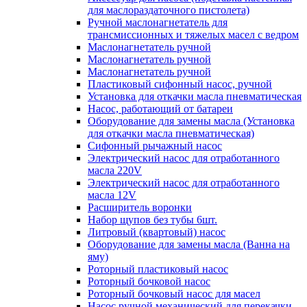
для маслораздаточного пистолета)
Ручной маслонагнетатель для
трансмиссионных и тяжелых масел с ведром
Маслонагнетатель ручной
Маслонагнетатель ручной
Маслонагнетатель ручной
Пластиковый сифонный насос, ручной
Установка для откачки масла пневматическая
Насос, работающий от батареи
Оборудование для замены масла (Установка
для откачки масла пневматическая)
Сифонный рычажный насос
Электрический насос для отработанного
масла 220V
Электрический насос для отработанного
масла 12V
Расширитель воронки
Набор щупов без тубы 6шт.
Литровый (квартовый) насос
Оборудование для замены масла (Ванна на
яму)
Роторный пластиковый насос
Роторный бочковой насос
Роторный бочковый насос для масел
Насос ручной механический для перекачки