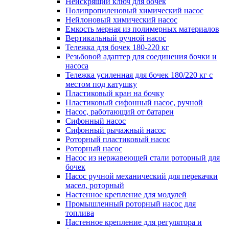
Неискрящий ключ для бочек
Полипропиленовый химический насос
Нейлоновый химический насос
Емкость мерная из полимерных материалов
Вертикальный ручной насос
Тележка для бочек 180-220 кг
Резьбовой адаптер для соединения бочки и
насоса
Тележка усиленная для бочек 180/220 кг с
местом под катушку
Пластиковый кран на бочку
Пластиковый сифонный насос, ручной
Насос, работающий от батареи
Сифонный насос
Сифонный рычажный насос
Роторный пластиковый насос
Роторный насос
Насос из нержавеющей стали роторный для
бочек
Насос ручной механический для перекачки
масел, роторный
Настенное крепление для модулей
Промышленный роторный насос для
топлива
Настенное крепление для регулятора и