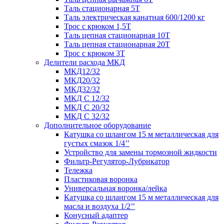
Таль стационарная 5Т
Таль электрическая канатная 600/1200 кг
Трос с крюком 1,5Т
Таль цепная стационарная 10Т
Таль цепная стационарная 20Т
Трос с крюком 3Т
Делители расхода МКД
МКД12/32
МКД20/32
МКД32/32
МКД С 12/32
МКД С 20/32
МКД С 32/32
Дополнительное оборудование
Катушка со шлангом 15 м металлическая для
густых смазок 1/4’’
Устройство для замены тормозной жидкости
Фильтр-Регулятор-Лубрикатор
Тележка
Пластиковая воронка
Универсальная воронка/лейка
Катушка со шлангом 15 м металлическая для
масла и воздуха 1/2’’
Конусный адаптер