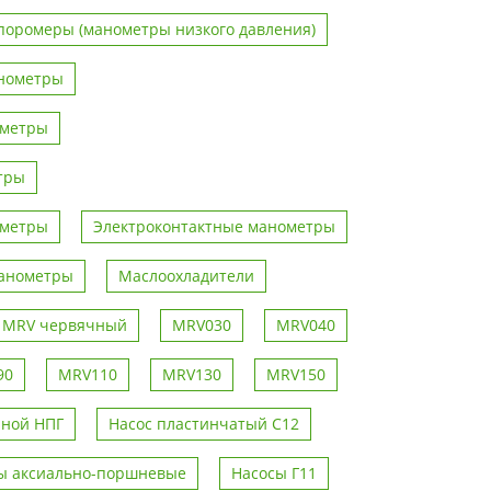
поромеры (манометры низкого давления)
нометры
ометры
тры
ометры
Электроконтактные манометры
анометры
Маслоохладители
р MRV червячный
MRV030
MRV040
90
MRV110
MRV130
MRV150
чной НПГ
Насос пластинчатый С12
ы аксиально-поршневые
Насосы Г11