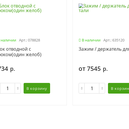
 наличии
Арт.: 078828
В наличии
Арт.: 635120
ок отводной с
Зажим / держатель дл
юком(один желоб)
734
от 7545
р.
р.
В корзину
В корзи