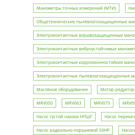
Манометры точных измерений (МТИ)
На
Общетехнические пылевлагозащищенные ма
Электроконтактные взрывозащищенные ман
Электроконтактные виброустойчивые маноме
Электроконтактные коррозионностойкие ман
Электроконтактные пылевлагозащищенные м
Масляное оборудование
Мотор-редукто
MRV050
MRV063
MRV075
MRV0
Насос густой смазки НПШГ
Насос перека
Насос радиально-поршневой 50НР
Насос