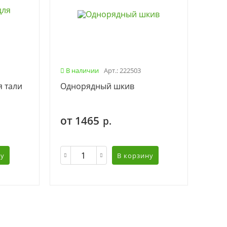
В наличии
Арт.: 222503
я тали
Однорядный шкив
от 1465
р.
ну
В корзину