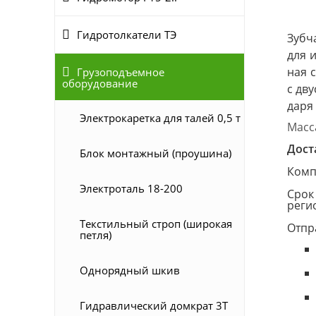
Гидротолкатели ТЭ
Зуб­ч
для и
ная с
Грузоподъемное
оборудование
с дву
да­ря
Электрокаретка для талей 0,5 т
Масса
Дост
Блок монтажный (проушина)
Комп
Электроталь 18-200
Срок
реги
Текстильный строп (широкая
Отпр
петля)
Однорядный шкив
Гидравлический домкрат 3T