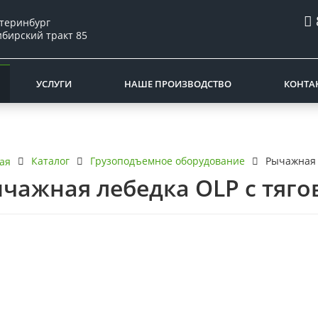
атеринбург
ибирский тракт 85
УСЛУГИ
НАШЕ ПРОИЗВОДСТВО
КОНТА
Каталог
Грузоподъемное оборудование
Рычажная 
ая
чажная лебедка OLP с тяго