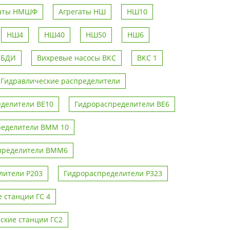
гаты НМШФ
Агрегаты НШ
НШ10
НШ4
НШ40
НШ50
НШ6
 БДИ
Вихревые насосы ВКС
ВКС 1
Гидравлические распределители
делители ВЕ10
Гидрораспределители ВЕ6
ределители ВММ 10
пределители ВММ6
лители Р203
Гидрораспределители Р323
 станции ГС 4
ские станции ГС2