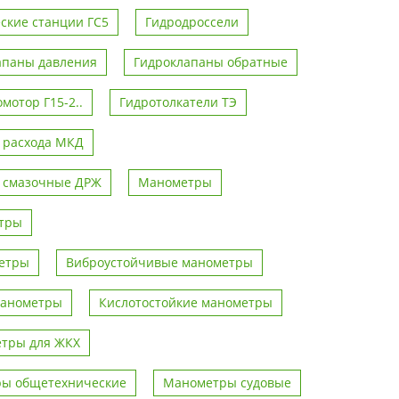
ские станции ГС5
Гидродроссели
апаны давления
Гидроклапаны обратные
мотор Г15-2..
Гидротолкатели ТЭ
 расхода МКД
 смазочные ДРЖ
Манометры
тры
метры
Виброустойчивые манометры
манометры
Кислотостойкие манометры
тры для ЖКХ
ы общетехнические
Манометры судовые