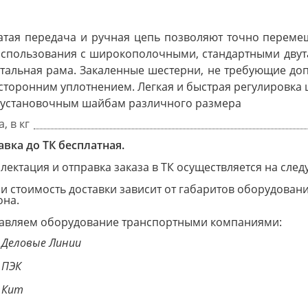
а­тая пе­ре­да­ча и руч­ная це­пь по­з­во­ляют точ­но переме
с­поль­зо­ва­ния с ши­ро­ко­по­лоч­ны­ми, стан­дарт­ны­ми дву­
таль­ная ра­ма. За­ка­лен­ные ше­с­тер­ни, не тре­бу­ю­щие до­
­сто­рон­ним уп­лот­не­ни­ем. Лег­кая и бы­ст­рая ре­гу­ли­ров
 ус­та­но­воч­ным шай­бам раз­лич­но­го раз­ме­ра
, в кг
авка до ТК бесплатная.
лектация и отправка заказа в ТК осуществляется на сле
 и стоимость доставки зависит от габаритов оборудован
она.
авляем оборудование транспортными компаниями:
Деловые Линии
ПЭК
Кит