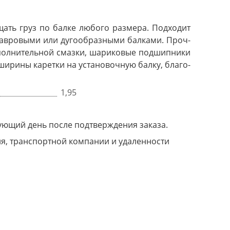
щать груз по бал­ке лю­бо­го раз­ме­ра. Под­хо­дит
тав­ро­вы­ми или ду­го­об­раз­ны­ми бал­ка­ми. Проч­
пол­ни­тель­ной смаз­ки, ша­ри­ко­вые под­шип­ни­ки
­ка ши­ри­ны каретки на установочную бал­ку, бла­го­
1,95
дующий день после подтверждения заказа.
ия, транспортной компании и удаленности