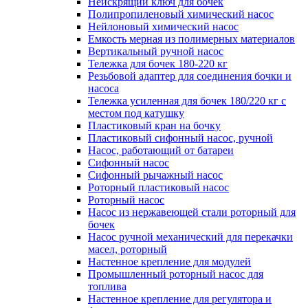
Неискрящий ключ для бочек
Полипропиленовый химический насос
Нейлоновый химический насос
Емкость мерная из полимерных материалов
Вертикальный ручной насос
Тележка для бочек 180-220 кг
Резьбовой адаптер для соединения бочки и
насоса
Тележка усиленная для бочек 180/220 кг с
местом под катушку
Пластиковый кран на бочку
Пластиковый сифонный насос, ручной
Насос, работающий от батареи
Сифонный насос
Сифонный рычажный насос
Роторный пластиковый насос
Роторный насос
Насос из нержавеющей стали роторный для
бочек
Насос ручной механический для перекачки
масел, роторный
Настенное крепление для модулей
Промышленный роторный насос для
топлива
Настенное крепление для регулятора и