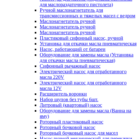
для маслораздаточного пистолета)
Ручной маслонагнетатель для
трансмиссионных и тяжелых масел с ведром
Маслонагнетатель ручной
Маслонагнетатель ручной
Маслонагнетатель ручной
Пластиковый сифонный насос, ручной
Установка для откачки масла пневматическая
Насос, работающий от батареи
Оборудование для замены масла (Установка
для откачки масла пневматическая)
Сифонный рычажный насос
Электрический насос для отработанного
масла 220V
Электрический насос для отработанного
масла 12V
Расширитель воронки
Набор щупов без тубы 6шт.
Литровый (квартовый) насос
Оборудование для замены масла (Ванна на
яму)
Роторный пластиковый насос
Роторный бочковой насос
Роторный бочковый насос для масел
Насос ручной механический для перекачки