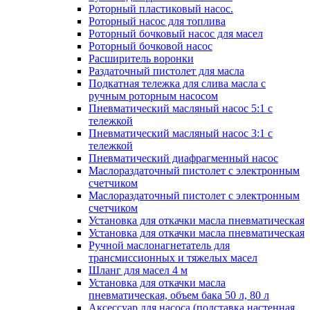
Роторный пластиковый насос.
Роторный насос для топлива
Роторный бочковый насос для масел
Роторный бочковой насос
Расширитель воронки
Раздаточный пистолет для масла
Подкатная тележка для слива масла с
ручным роторным насосом
Пневматический масляный насос 5:1 с
тележкой
Пневматический масляный насос 3:1 с
тележкой
Пневматический диафрагменный насос
Маслораздаточный пистолет с электронным
счетчиком
Маслораздаточный пистолет с электронным
счетчиком
Установка для откачки масла пневматическая
Установка для откачки масла пневматическая
Ручной маслонагнетатель для
трансмиссионных и тяжелых масел
Шланг для масел 4 м
Установка для откачки масла
пневматическая, объем бака 50 л, 80 л
Аксессуар для насоса (подставка настенная