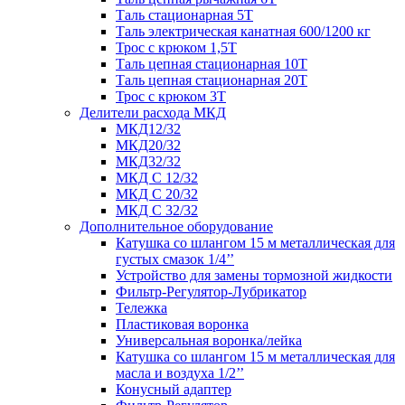
Таль стационарная 5Т
Таль электрическая канатная 600/1200 кг
Трос с крюком 1,5Т
Таль цепная стационарная 10Т
Таль цепная стационарная 20Т
Трос с крюком 3Т
Делители расхода МКД
МКД12/32
МКД20/32
МКД32/32
МКД С 12/32
МКД С 20/32
МКД С 32/32
Дополнительное оборудование
Катушка со шлангом 15 м металлическая для
густых смазок 1/4’’
Устройство для замены тормозной жидкости
Фильтр-Регулятор-Лубрикатор
Тележка
Пластиковая воронка
Универсальная воронка/лейка
Катушка со шлангом 15 м металлическая для
масла и воздуха 1/2’’
Конусный адаптер