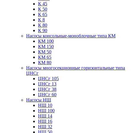
К 45
К 50
К 65
К 8
К 80
К 90
Насосы консольные-моноблочные типа КМ
КМ 100
КМ 150
КМ 50
КМ 65
КМ 80
Насосы многосекционные горизонтальные типа
ЦНСг
ЦНСг 105
ЦНСг 13
ЦНСг 38
ЦНСг 60
Насосы НШ
НШ 10
НШ 100
НШ 14
НШ 16
НШ 32
НШ 50