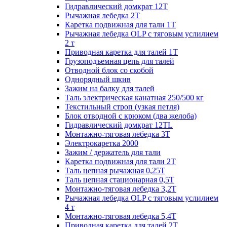
Гидравлический домкрат 12Т
Рычажная лебедка 2Т
Каретка подвижная для тали 1Т
Рычажная лебедка OLP с тяговым услилием
2 т
Приводная каретка для талей 1Т
Грузоподъемная цепь для талей
Отводной блок со скобой
Однорядный шкив
Зажим на балку для талей
Таль электрическая канатная 250/500 кг
Текстильный строп (узкая петля)
Блок отводной с крюком (два желоба)
Гидравлический домкрат 12TL
Монтажно-тяговая лебедка 3Т
Электрокаретка 2000
Зажим / держатель для тали
Каретка подвижная для тали 2Т
Таль цепная рычажная 0,25Т
Таль цепная стационарная 0,5Т
Монтажно-тяговая лебедка 3,2Т
Рычажная лебедка OLP с тяговым услилием
4 т
Монтажно-тяговая лебедка 5,4Т
Приводная каретка для талей 2Т