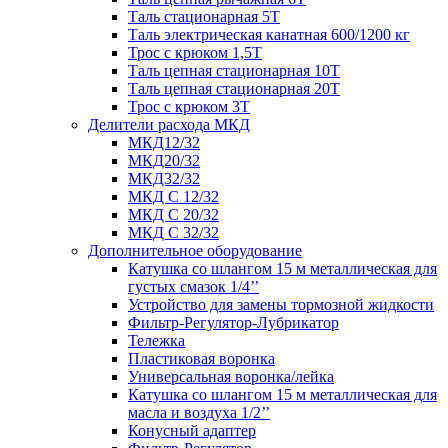
Таль стационарная 5Т
Таль электрическая канатная 600/1200 кг
Трос с крюком 1,5Т
Таль цепная стационарная 10Т
Таль цепная стационарная 20Т
Трос с крюком 3Т
Делители расхода МКД
МКД12/32
МКД20/32
МКД32/32
МКД С 12/32
МКД С 20/32
МКД С 32/32
Дополнительное оборудование
Катушка со шлангом 15 м металлическая для
густых смазок 1/4’’
Устройство для замены тормозной жидкости
Фильтр-Регулятор-Лубрикатор
Тележка
Пластиковая воронка
Универсальная воронка/лейка
Катушка со шлангом 15 м металлическая для
масла и воздуха 1/2’’
Конусный адаптер