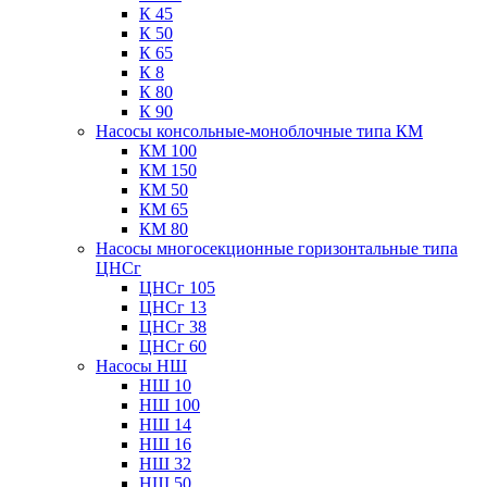
К 45
К 50
К 65
К 8
К 80
К 90
Насосы консольные-моноблочные типа КМ
КМ 100
КМ 150
КМ 50
КМ 65
КМ 80
Насосы многосекционные горизонтальные типа
ЦНСг
ЦНСг 105
ЦНСг 13
ЦНСг 38
ЦНСг 60
Насосы НШ
НШ 10
НШ 100
НШ 14
НШ 16
НШ 32
НШ 50