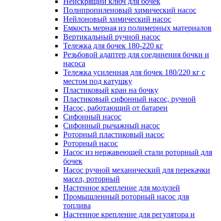
Неискрящий ключ для бочек
Полипропиленовый химический насос
Нейлоновый химический насос
Емкость мерная из полимерных материалов
Вертикальный ручной насос
Тележка для бочек 180-220 кг
Резьбовой адаптер для соединения бочки и
насоса
Тележка усиленная для бочек 180/220 кг с
местом под катушку
Пластиковый кран на бочку
Пластиковый сифонный насос, ручной
Насос, работающий от батареи
Сифонный насос
Сифонный рычажный насос
Роторный пластиковый насос
Роторный насос
Насос из нержавеющей стали роторный для
бочек
Насос ручной механический для перекачки
масел, роторный
Настенное крепление для модулей
Промышленный роторный насос для
топлива
Настенное крепление для регулятора и