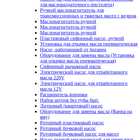
для маслораздаточного пистолета)
Ручной маслонагнетатель для
трансмиссионных и тяжелых масел с ведром
Маслонагнетатель ручной
Маслонагнетатель ручной
Маслонагнетатель ручной
Пластиковый сифонный насос, ручной
Установка для откачки масла пневматическая
Насос, работающий от батареи
Оборудование для замены масла (Установка
для откачки масла пневматическая)
Сифонный рычажный насос
Электрический насос для отработанного
масла 220V
Электрический насос для отработанного
масла 12V
Расширитель воронки
Набор щупов без тубы 6шт.
Литровый (квартовый) насос
Оборудование для замены масла (Ванна на
яму)
Роторный пластиковый насос
Роторный бочковой насос
Роторный бочковый насос для масел
Насос ручной механический для перекачки