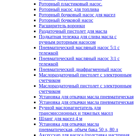
Роторный пластиковый насос.
Роторный насос для топлива
Роторный бочковый насос для масел
Роторный бочковой насос
Расширитель воронки
Раздаточный пистолет для масла
Подкатная тележка для слива масла с
ручным роторным насосом
Пневматический масляный насос 5:1 с
тележкой
Пневматический масляный насос 3:1 с
тележкой
Пневматический диафрагменный насос
Маслораздаточный пистолет с электронным
счетчиком
Маслораздаточный пистолет с электронным
счетчиком
Установка для откачки масла пневматическая
Установка для откачки масла пневматическая
Ручной маслонагнетатель для
трансмиссионных и тяжелых масел
Шланг для масел 4 м
Установка для откачки масла
пневматическая, объем бака 50 л, 80 л
Аксессуар для насоса (подставка настенная