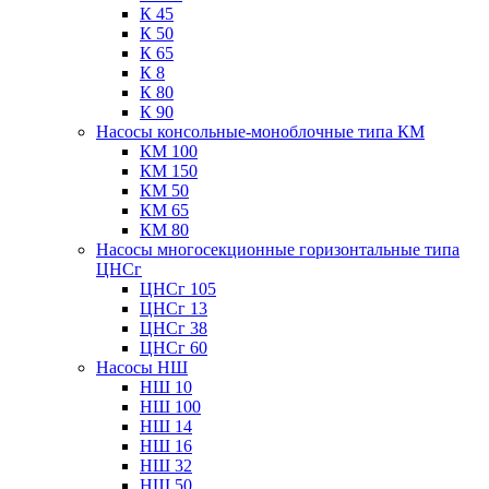
К 45
К 50
К 65
К 8
К 80
К 90
Насосы консольные-моноблочные типа КМ
КМ 100
КМ 150
КМ 50
КМ 65
КМ 80
Насосы многосекционные горизонтальные типа
ЦНСг
ЦНСг 105
ЦНСг 13
ЦНСг 38
ЦНСг 60
Насосы НШ
НШ 10
НШ 100
НШ 14
НШ 16
НШ 32
НШ 50