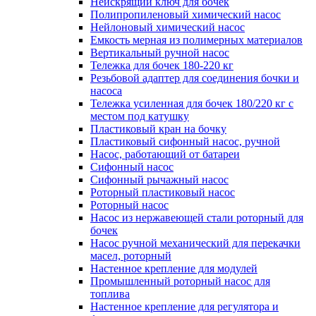
Неискрящий ключ для бочек
Полипропиленовый химический насос
Нейлоновый химический насос
Емкость мерная из полимерных материалов
Вертикальный ручной насос
Тележка для бочек 180-220 кг
Резьбовой адаптер для соединения бочки и
насоса
Тележка усиленная для бочек 180/220 кг с
местом под катушку
Пластиковый кран на бочку
Пластиковый сифонный насос, ручной
Насос, работающий от батареи
Сифонный насос
Сифонный рычажный насос
Роторный пластиковый насос
Роторный насос
Насос из нержавеющей стали роторный для
бочек
Насос ручной механический для перекачки
масел, роторный
Настенное крепление для модулей
Промышленный роторный насос для
топлива
Настенное крепление для регулятора и