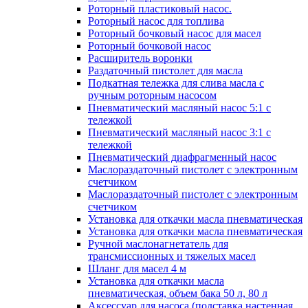
Роторный пластиковый насос.
Роторный насос для топлива
Роторный бочковый насос для масел
Роторный бочковой насос
Расширитель воронки
Раздаточный пистолет для масла
Подкатная тележка для слива масла с
ручным роторным насосом
Пневматический масляный насос 5:1 с
тележкой
Пневматический масляный насос 3:1 с
тележкой
Пневматический диафрагменный насос
Маслораздаточный пистолет с электронным
счетчиком
Маслораздаточный пистолет с электронным
счетчиком
Установка для откачки масла пневматическая
Установка для откачки масла пневматическая
Ручной маслонагнетатель для
трансмиссионных и тяжелых масел
Шланг для масел 4 м
Установка для откачки масла
пневматическая, объем бака 50 л, 80 л
Аксессуар для насоса (подставка настенная