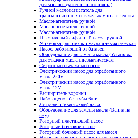
для маслораздаточного пистолета)
Ручной маслонагнетатель для
трансмиссионных и тяжелых масел с ведром
Маслонагнетатель ручной
Маслонагнетатель ручной
Маслонагнетатель ручной
Пластиковый сифонный насос, ручной
Установка для откачки масла пневматическая
Насос, работающий от батареи
Оборудование для замены масла (Установка
для откачки масла пневматическая)
Сифонный рычажный насос
Электрический насос для отработанного
масла 220V
Электрический насос для отработанного
масла 12V
Расширитель воронки
Набор щупов без тубы 6шт.
Литровый (квартовый) насос
Оборудование для замены масла (Ванна на
яму)
Роторный пластиковый насос
Роторный бочковой насос
Роторный бочковый насос для масел
Насос ручной механический для перекачки