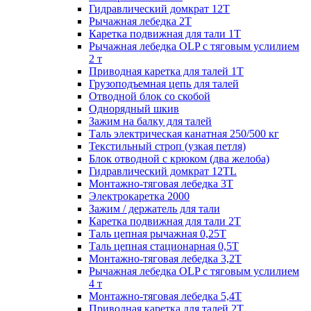
Гидравлический домкрат 12Т
Рычажная лебедка 2Т
Каретка подвижная для тали 1Т
Рычажная лебедка OLP с тяговым услилием
2 т
Приводная каретка для талей 1Т
Грузоподъемная цепь для талей
Отводной блок со скобой
Однорядный шкив
Зажим на балку для талей
Таль электрическая канатная 250/500 кг
Текстильный строп (узкая петля)
Блок отводной с крюком (два желоба)
Гидравлический домкрат 12TL
Монтажно-тяговая лебедка 3Т
Электрокаретка 2000
Зажим / держатель для тали
Каретка подвижная для тали 2Т
Таль цепная рычажная 0,25Т
Таль цепная стационарная 0,5Т
Монтажно-тяговая лебедка 3,2Т
Рычажная лебедка OLP с тяговым услилием
4 т
Монтажно-тяговая лебедка 5,4Т
Приводная каретка для талей 2Т