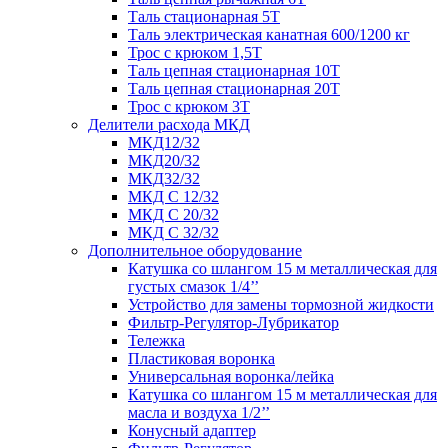
Таль стационарная 5Т
Таль электрическая канатная 600/1200 кг
Трос с крюком 1,5Т
Таль цепная стационарная 10Т
Таль цепная стационарная 20Т
Трос с крюком 3Т
Делители расхода МКД
МКД12/32
МКД20/32
МКД32/32
МКД С 12/32
МКД С 20/32
МКД С 32/32
Дополнительное оборудование
Катушка со шлангом 15 м металлическая для
густых смазок 1/4’’
Устройство для замены тормозной жидкости
Фильтр-Регулятор-Лубрикатор
Тележка
Пластиковая воронка
Универсальная воронка/лейка
Катушка со шлангом 15 м металлическая для
масла и воздуха 1/2’’
Конусный адаптер