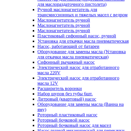
для маслораздаточного пистолета)
Ручной маслонагнетатель для
трансмиссионных и тяжелых масел с ведром
Маслонагнетатель ручной
Маслонагнетатель ручной
Маслонагнетатель ручной
Пластиковый сифонный насос, ручной
Установка для откачки масла пневматическая
Насос, работающий от батареи
Оборудование для замены масла (Установка
для откачки масла пневматическая)
Сифонный рычажный насос
Электрический насос для отработанного
масла 220V
Электрический насос для отработанного
масла 12V
Расширитель воронки
Набор щупов без тубы 6шт.
Литровый (квартовый) насос
Оборудование для замены масла (Ванна на
яму)
Роторный пластиковый насос
Роторный бочковой насос
Роторный бочковый насос для масел
Насос ручной механический для перекачки