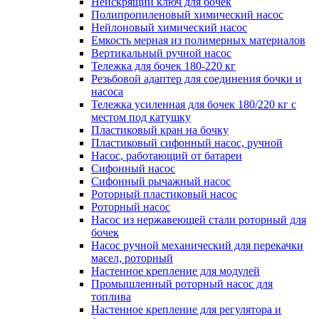
Неискрящий ключ для бочек
Полипропиленовый химический насос
Нейлоновый химический насос
Емкость мерная из полимерных материалов
Вертикальный ручной насос
Тележка для бочек 180-220 кг
Резьбовой адаптер для соединения бочки и
насоса
Тележка усиленная для бочек 180/220 кг с
местом под катушку
Пластиковый кран на бочку
Пластиковый сифонный насос, ручной
Насос, работающий от батареи
Сифонный насос
Сифонный рычажный насос
Роторный пластиковый насос
Роторный насос
Насос из нержавеющей стали роторный для
бочек
Насос ручной механический для перекачки
масел, роторный
Настенное крепление для модулей
Промышленный роторный насос для
топлива
Настенное крепление для регулятора и