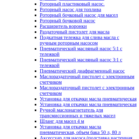
Роторный пластиковый насос.
Роторный насос для топлива
Роторный бочковый насос для масел
Роторный бочковой насос
Расширитель воронки
Раздаточный пистолет для масла
Подкатная тележка для слива масла с
ручным роторным насосом
Пневматический масляный насос 5:1 с
тележкой
Пневматический масляный насос 3:1 с
тележкой
Пневматический диафрагменный насос
Маслораздаточный пистолет с электронным
счетчиком
Маслораздаточный пистолет с электронным
счетчиком
Установка для откачки масла пневматическая
Установка для откачки масла пневматическая
Ручной маслонагнетатель для
трансмиссионных и тяжелых масел
Шланг для масел 4 м
Установка для откачки масла
пневматическая, объем бака 50 л, 80 л
Аксессуар для насоса (подставка настенная