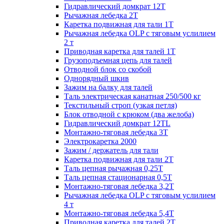
Гидравлический домкрат 12Т
Рычажная лебедка 2Т
Каретка подвижная для тали 1Т
Рычажная лебедка OLP с тяговым услилием
2 т
Приводная каретка для талей 1Т
Грузоподъемная цепь для талей
Отводной блок со скобой
Однорядный шкив
Зажим на балку для талей
Таль электрическая канатная 250/500 кг
Текстильный строп (узкая петля)
Блок отводной с крюком (два желоба)
Гидравлический домкрат 12TL
Монтажно-тяговая лебедка 3Т
Электрокаретка 2000
Зажим / держатель для тали
Каретка подвижная для тали 2Т
Таль цепная рычажная 0,25Т
Таль цепная стационарная 0,5Т
Монтажно-тяговая лебедка 3,2Т
Рычажная лебедка OLP с тяговым услилием
4 т
Монтажно-тяговая лебедка 5,4Т
Приводная каретка для талей 2Т