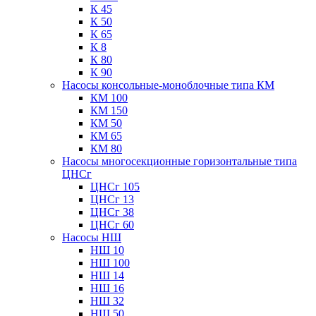
К 45
К 50
К 65
К 8
К 80
К 90
Насосы консольные-моноблочные типа КМ
КМ 100
КМ 150
КМ 50
КМ 65
КМ 80
Насосы многосекционные горизонтальные типа
ЦНСг
ЦНСг 105
ЦНСг 13
ЦНСг 38
ЦНСг 60
Насосы НШ
НШ 10
НШ 100
НШ 14
НШ 16
НШ 32
НШ 50