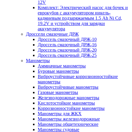
12V
Комплект: Электрический насос для бочек и
еврокубов с аккумулятором никель-
кадмиевым подзаряжаемым 1.5 Ah Ni Cd,
19.2V и устройством для зарядки
аккумулятора
Дроссели смазочные ДРЖ
Дроссель смазочный ДРЖ-10
Дроссель смазочный ДРЖ-16
Дроссель смазочный ДРЖ-20
Дроссель смазочный ДРЖ-25
Манометры
Аммиачные манометры
Буровые манометры
Виброустойчивые коррозионностойкие
манометры
Виброустойчивые манометры
Газовые манометры
Железнодорожные манометры
Кислотостойкие манометры
Коррозионностойкие манометры
Манометры для ЖКХ
Манометры железнодорожные
Манометры общетехнические
Манометры судовые