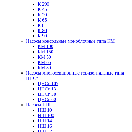
К 290
К 45
К 50
К 65
К 8
К 80
К 90
Насосы консольные-моноблочные типа КМ
КМ 100
КМ 150
КМ 50
КМ 65
КМ 80
Насосы многосекционные горизонтальные типа
ЦНСг
ЦНСг 105
ЦНСг 13
ЦНСг 38
ЦНСг 60
Насосы НШ
НШ 10
НШ 100
НШ 14
НШ 16
НШ 32