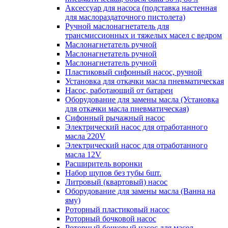
Аксессуар для насоса (подставка настенная
для маслораздаточного пистолета)
Ручной маслонагнетатель для
трансмиссионных и тяжелых масел с ведром
Маслонагнетатель ручной
Маслонагнетатель ручной
Маслонагнетатель ручной
Пластиковый сифонный насос, ручной
Установка для откачки масла пневматическая
Насос, работающий от батареи
Оборудование для замены масла (Установка
для откачки масла пневматическая)
Сифонный рычажный насос
Электрический насос для отработанного
масла 220V
Электрический насос для отработанного
масла 12V
Расширитель воронки
Набор щупов без тубы 6шт.
Литровый (квартовый) насос
Оборудование для замены масла (Ванна на
яму)
Роторный пластиковый насос
Роторный бочковой насос
Роторный бочковый насос для масел