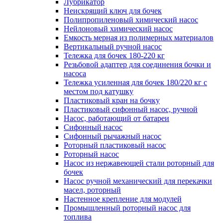
Лубрикатор
Неискрящий ключ для бочек
Полипропиленовый химический насос
Нейлоновый химический насос
Емкость мерная из полимерных материалов
Вертикальный ручной насос
Тележка для бочек 180-220 кг
Резьбовой адаптер для соединения бочки и
насоса
Тележка усиленная для бочек 180/220 кг с
местом под катушку
Пластиковый кран на бочку
Пластиковый сифонный насос, ручной
Насос, работающий от батареи
Сифонный насос
Сифонный рычажный насос
Роторный пластиковый насос
Роторный насос
Насос из нержавеющей стали роторный для
бочек
Насос ручной механический для перекачки
масел, роторный
Настенное крепление для модулей
Промышленный роторный насос для
топлива