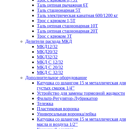
Таль цепная рычажная 6Т
Таль стационарная 5Т
Таль электрическая канатная 600/1200 кг
Трос с крюком 1,5Т
Таль цепная стационарная 10Т
Таль цепная стационарная 20Т
Трос с крюком 3Т
Делители расхода МКД
МКД12/32
МКД20/32
МКД32/32
МКД С 12/32
МКД С 20/32
МКД С 32/32
Дополнительное оборудование
Катушка со шлангом 15 м металлическая для
густых смазок 1/4’’
Устройство для замены тормозной жидкости
Фильтр-Регулятор-Лубрикатор
Тележка
Пластиковая воронка
Универсальная воронка/лейка
Катушка со шлангом 15 м металлическая для
масла и воздуха 1/2’’