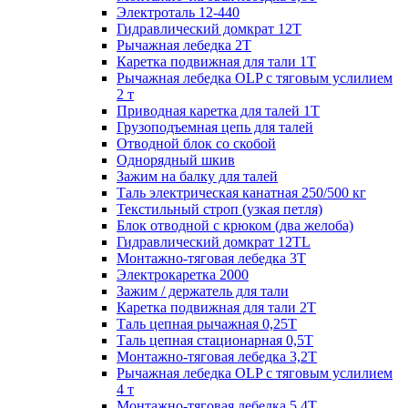
Электроталь 12-440
Гидравлический домкрат 12Т
Рычажная лебедка 2Т
Каретка подвижная для тали 1Т
Рычажная лебедка OLP с тяговым услилием
2 т
Приводная каретка для талей 1Т
Грузоподъемная цепь для талей
Отводной блок со скобой
Однорядный шкив
Зажим на балку для талей
Таль электрическая канатная 250/500 кг
Текстильный строп (узкая петля)
Блок отводной с крюком (два желоба)
Гидравлический домкрат 12TL
Монтажно-тяговая лебедка 3Т
Электрокаретка 2000
Зажим / держатель для тали
Каретка подвижная для тали 2Т
Таль цепная рычажная 0,25Т
Таль цепная стационарная 0,5Т
Монтажно-тяговая лебедка 3,2Т
Рычажная лебедка OLP с тяговым услилием
4 т
Монтажно-тяговая лебедка 5,4Т