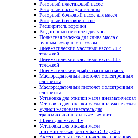
Роторный пластиковый насос.
Роторный насос для топлива
Роторный бочковый насос для масел
Роторный бочковой насос
Расширитель воронки
Раздаточный пистолет для масла
Подкатная тележка для слива масла с
ручным роторным насосом
Пневматический масляный насос 5:1 с
тележкой
Пневматический масляный насос 3:1 с
тележкой
Пневматический диафрагменный насос
Маслораздаточный пистолет с электронным
счетчиком
Маслораздаточный пистолет с электронным
счетчиком
Установка для откачки масла пневматическая
Установка для откачки масла пневматическая
Ручной маслонагнетатель для
трансмиссионных и тяжелых масел
Шланг для масел 4 м
Установка для откачки масла
пневматическая, объем бака 50 л, 80 л
Аксессуар для насоса (подставка настенная