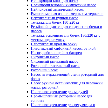
Неискрящий ключ для бочек
Полипропиленовый химический насос
Нейлоновый химический насос
Емкость мерная из полимерных материалов
Вертикальный ручной насос
Тележка для бочек 180-220 кг
Резьбовой адаптер для соединения бочки и
насоса
Тележка усиленная для бочек 180/220 кг с
местом под катушку
Пластиковый кран на бочку
Пластиковый сифонный насос, ручной
Насос, работающий от батареи
Сифонный насос
Сифонный рычажный насос
Роторный пластиковый насос
Роторный насос
Насос из нержавеющей стали роторный для
бочек
Насос ручной механический для перекачки
масел, роторный
Настенное крепление для модулей
Промышленный роторный насос для
топлива
Настенное крепление для регулятора и