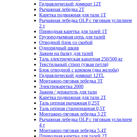
Гидравлический домкрат 12Т
Рычажная лебедка 2Т
Каретка подвижная для тали 1Т
Рычажная лебедка OLP с тяговым услилием
2 т
Приводная каретка для талей 1Т
Грузоподъемная цепь для талей
Отводной блок со скобой
Однорядный шкив
Зажим на балку для талей
Таль электрическая канатная 250/500 кг
Текстильный строп (узкая петля)
Блок отводной с крюком (два желоба)
Гидравлический домкрат 12TL
Монтажно-тяговая лебедка 3Т
Электрокаретка 2000
Зажим / держатель для тали
Каретка подвижная для тали 2Т
Таль цепная рычажная 0,25Т
Таль цепная стационарная 0,5Т
Монтажно-тяговая лебедка 3,2Т
Рычажная лебедка OLP с тяговым услилием
4 т
Монтажно-тяговая лебедка 5,4Т
Приводная каретка для талей 2Т