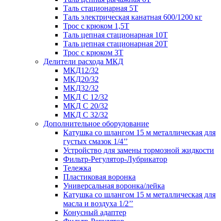
Таль стационарная 5Т
Таль электрическая канатная 600/1200 кг
Трос с крюком 1,5Т
Таль цепная стационарная 10Т
Таль цепная стационарная 20Т
Трос с крюком 3Т
Делители расхода МКД
МКД12/32
МКД20/32
МКД32/32
МКД С 12/32
МКД С 20/32
МКД С 32/32
Дополнительное оборудование
Катушка со шлангом 15 м металлическая для
густых смазок 1/4’’
Устройство для замены тормозной жидкости
Фильтр-Регулятор-Лубрикатор
Тележка
Пластиковая воронка
Универсальная воронка/лейка
Катушка со шлангом 15 м металлическая для
масла и воздуха 1/2’’
Конусный адаптер