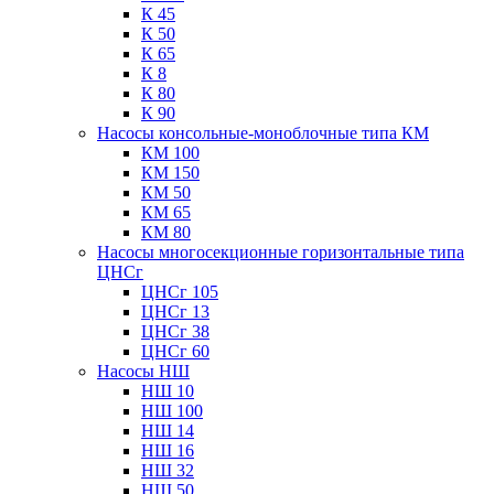
К 45
К 50
К 65
К 8
К 80
К 90
Насосы консольные-моноблочные типа КМ
КМ 100
КМ 150
КМ 50
КМ 65
КМ 80
Насосы многосекционные горизонтальные типа
ЦНСг
ЦНСг 105
ЦНСг 13
ЦНСг 38
ЦНСг 60
Насосы НШ
НШ 10
НШ 100
НШ 14
НШ 16
НШ 32
НШ 50