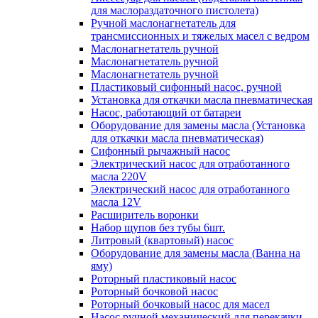
для маслораздаточного пистолета)
Ручной маслонагнетатель для
трансмиссионных и тяжелых масел с ведром
Маслонагнетатель ручной
Маслонагнетатель ручной
Маслонагнетатель ручной
Пластиковый сифонный насос, ручной
Установка для откачки масла пневматическая
Насос, работающий от батареи
Оборудование для замены масла (Установка
для откачки масла пневматическая)
Сифонный рычажный насос
Электрический насос для отработанного
масла 220V
Электрический насос для отработанного
масла 12V
Расширитель воронки
Набор щупов без тубы 6шт.
Литровый (квартовый) насос
Оборудование для замены масла (Ванна на
яму)
Роторный пластиковый насос
Роторный бочковой насос
Роторный бочковый насос для масел
Насос ручной механический для перекачки