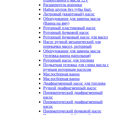
отработанного масла 12V
Расширитель воронки
Набор щупов без тубы 6шт.
Литровый (квартовый) насос
Оборудование для замены масла
(Ванна на яму)
Роторный пластиковый насос
Роторный бочковой насос
Роторный бочковый насос для масел
Насос ручной механический для
перекачки масел, роторный
Оборудование для замены масла
(тележка-ванна напольная)
Роторный насос для топлива
Подкатная тележка для слива масла с
ручным роторным насосом
Маслосборная ванна
Маслосборная ванна
Диафрагменный насос для топлива
Ручной диафрагменный насос
Пневматический диафрагменный
насос
Пневматический диафрагменный
насос
Пневматический бочковой насос