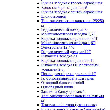
Ручная лебедка с тросом барабанная
Холостая каретка для талей
Ручная лебедка с лентой барабанная
Блок отводной
Таль электрическая канатная 125/250
кг
Гидравлический домкрат 8
Монтажно-тяговая лебедка 1,5Т
Каретка подвижная для тали 0,5Т
Монтажно-тяговая лебедка 1,6Т
Электроталь 12-440
Гидравлический домкрат 12Т
Рычажная лебедка 2Т
Каретка подвижная для тали 1Т
Рычажная лебедка OLP с тяговым
услилием 2 т
Приводная каретка для талей 1Т
Грузоподъемная цепь для талей
Отводной блок со скобой
Однорядный шкив
Зажим на балку для талей
Таль электрическая канатная 250/500
кг
Текстильный строп (узкая петля)
Блок отводной с крюком (два желоба)