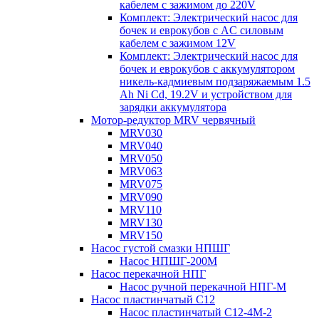
кабелем с зажимом до 220V
Комплект: Электрический насос для
бочек и еврокубов с AC силовым
кабелем с зажимом 12V
Комплект: Электрический насос для
бочек и еврокубов с аккумулятором
никель-кадмиевым подзаряжаемым 1.5
Ah Ni Cd, 19.2V и устройством для
зарядки аккумулятора
Мотор-редуктор MRV червячный
MRV030
MRV040
MRV050
MRV063
MRV075
MRV090
MRV110
MRV130
MRV150
Насос густой смазки НПШГ
Насос НПШГ-200М
Насос перекачной НПГ
Насос ручной перекачной НПГ-М
Насос пластинчатый С12
Насос пластинчатый С12-4М-2