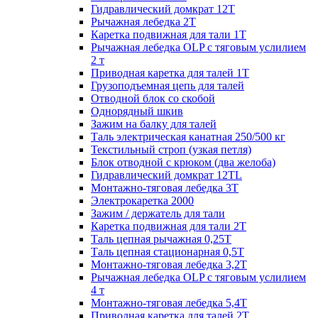
Гидравлический домкрат 12Т
Рычажная лебедка 2Т
Каретка подвижная для тали 1Т
Рычажная лебедка OLP с тяговым услилием
2 т
Приводная каретка для талей 1Т
Грузоподъемная цепь для талей
Отводной блок со скобой
Однорядный шкив
Зажим на балку для талей
Таль электрическая канатная 250/500 кг
Текстильный строп (узкая петля)
Блок отводной с крюком (два желоба)
Гидравлический домкрат 12TL
Монтажно-тяговая лебедка 3Т
Электрокаретка 2000
Зажим / держатель для тали
Каретка подвижная для тали 2Т
Таль цепная рычажная 0,25Т
Таль цепная стационарная 0,5Т
Монтажно-тяговая лебедка 3,2Т
Рычажная лебедка OLP с тяговым услилием
4 т
Монтажно-тяговая лебедка 5,4Т
Приводная каретка для талей 2Т