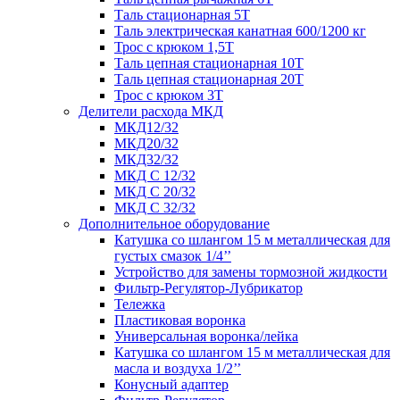
Таль стационарная 5Т
Таль электрическая канатная 600/1200 кг
Трос с крюком 1,5Т
Таль цепная стационарная 10Т
Таль цепная стационарная 20Т
Трос с крюком 3Т
Делители расхода МКД
МКД12/32
МКД20/32
МКД32/32
МКД С 12/32
МКД С 20/32
МКД С 32/32
Дополнительное оборудование
Катушка со шлангом 15 м металлическая для
густых смазок 1/4’’
Устройство для замены тормозной жидкости
Фильтр-Регулятор-Лубрикатор
Тележка
Пластиковая воронка
Универсальная воронка/лейка
Катушка со шлангом 15 м металлическая для
масла и воздуха 1/2’’
Конусный адаптер