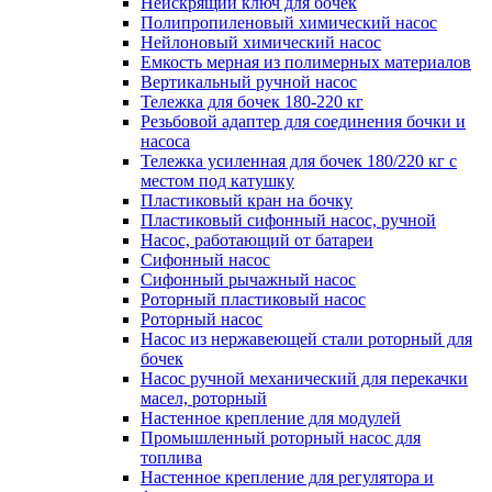
Неискрящий ключ для бочек
Полипропиленовый химический насос
Нейлоновый химический насос
Емкость мерная из полимерных материалов
Вертикальный ручной насос
Тележка для бочек 180-220 кг
Резьбовой адаптер для соединения бочки и
насоса
Тележка усиленная для бочек 180/220 кг с
местом под катушку
Пластиковый кран на бочку
Пластиковый сифонный насос, ручной
Насос, работающий от батареи
Сифонный насос
Сифонный рычажный насос
Роторный пластиковый насос
Роторный насос
Насос из нержавеющей стали роторный для
бочек
Насос ручной механический для перекачки
масел, роторный
Настенное крепление для модулей
Промышленный роторный насос для
топлива
Настенное крепление для регулятора и