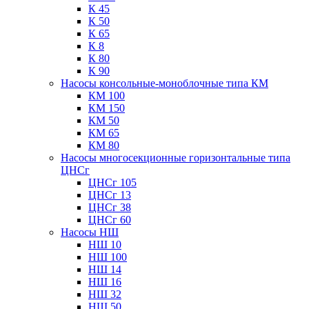
К 45
К 50
К 65
К 8
К 80
К 90
Насосы консольные-моноблочные типа КМ
КМ 100
КМ 150
КМ 50
КМ 65
КМ 80
Насосы многосекционные горизонтальные типа
ЦНСг
ЦНСг 105
ЦНСг 13
ЦНСг 38
ЦНСг 60
Насосы НШ
НШ 10
НШ 100
НШ 14
НШ 16
НШ 32
НШ 50