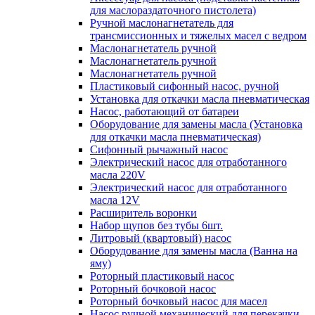
для маслораздаточного пистолета)
Ручной маслонагнетатель для
трансмиссионных и тяжелых масел с ведром
Маслонагнетатель ручной
Маслонагнетатель ручной
Маслонагнетатель ручной
Пластиковый сифонный насос, ручной
Установка для откачки масла пневматическая
Насос, работающий от батареи
Оборудование для замены масла (Установка
для откачки масла пневматическая)
Сифонный рычажный насос
Электрический насос для отработанного
масла 220V
Электрический насос для отработанного
масла 12V
Расширитель воронки
Набор щупов без тубы 6шт.
Литровый (квартовый) насос
Оборудование для замены масла (Ванна на
яму)
Роторный пластиковый насос
Роторный бочковой насос
Роторный бочковый насос для масел
Насос ручной механический для перекачки