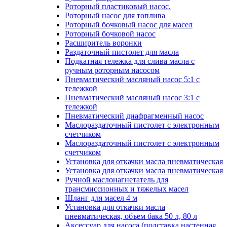
Роторный пластиковый насос.
Роторный насос для топлива
Роторный бочковый насос для масел
Роторный бочковой насос
Расширитель воронки
Раздаточный пистолет для масла
Подкатная тележка для слива масла с
ручным роторным насосом
Пневматический масляный насос 5:1 с
тележкой
Пневматический масляный насос 3:1 с
тележкой
Пневматический диафрагменный насос
Маслораздаточный пистолет с электронным
счетчиком
Маслораздаточный пистолет с электронным
счетчиком
Установка для откачки масла пневматическая
Установка для откачки масла пневматическая
Ручной маслонагнетатель для
трансмиссионных и тяжелых масел
Шланг для масел 4 м
Установка для откачки масла
пневматическая, объем бака 50 л, 80 л
Аксессуар для насоса (подставка настенная