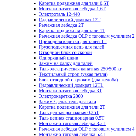
Каретка подвижная для тали 0,5Т
Монтажно-тяговая лебедка 1,6Т
Электроталь 12-440
Гидравлический домкрат 12Т
Рычажная лебедка 2Т
Каретка подвижная для тали 1Т
Рычажная лебедка OLP с тяговым услилием 2 
Приводная каретка для талей 1Т
Грузоподъемная цепь для талей
Отводной блок со скобой
Однорядный шкив
Зажим на балку для талей
Таль электрическая канатная 250/500 кг
Текстильный строп (узкая петля)
Блок отводной с крюком (два желоба)
Гидравлический домкрат 12TL
Монтажно-тяговая лебедка 3Т
Электрокаретка 2000
Зажим / держатель для тали
Каретка подвижная для тали 2Т
Таль цепная рычажная 0,25Т
Таль цепная стационарная 0,5Т
Монтажно-тяговая лебедка 3,2Т
Рычажная лебедка OLP с тяговым услилием 4 
Монтажно-тяговая лебедка 5,4Т