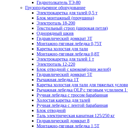
Гидротолкатель ТЭ-80
Грузоподъемное оборудование
Электрокаретка для талей 0,5 т
Блок монтажный (проушина)
Электроталь 18-200
Текстильный строп (широкая петля)
Однорядный шкив
Гидравлический домкрат 3T
Монтажно-тяговая лебедка 0,75Т
Каретка холостая для тали
Монтажно-тяговая лебедка 0,8Т
Электрокаретка для талей 1 т
Электроталь 12-220
Блок отводной с крюком(один желоб)
Гидравлический домкрат 5T
Рычажная лебедка 1Т
Каретка холостая для тали для тяжелых услов
Рычажная лебедка OLP с тяговым услилием 1 
Ручная лебедка с тросом барабанная
Холостая каретка для талей
Ручная лебедка с лентой барабанная
Блок отводной
Таль электрическая канатная 125/250 кг
Гидравлический домкрат 8
Монтажно-тяговая лебедка 1,5Т