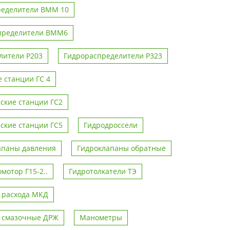
ределители ВММ 10
пределители ВММ6
лители Р203
Гидрораспределители Р323
 станции ГС 4
ские станции ГС2
ские станции ГС5
Гидродроссели
апаны давления
Гидроклапаны обратные
мотор Г15-2..
Гидротолкатели ТЭ
 расхода МКД
 смазочные ДРЖ
Манометры