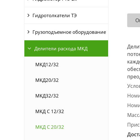
Гидротолкатели ТЭ
О
Грузоподъемное оборудование
Дели
Делители расхода МКД
пото
кажд
МКД12/32
обес
прео
МКД20/32
Усло
Номи
МКД32/32
Номи
МКД С 12/32
Масса
Прис
МКД С 20/32
Дост