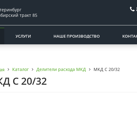
атеринбург
ибирский тракт 85
УСЛУГИ
НАШЕ ПРОИЗВОДСТВО
КОНТА
Каталог
Делители расхода МКД
МКД С 20/32
ая
Д С 20/32