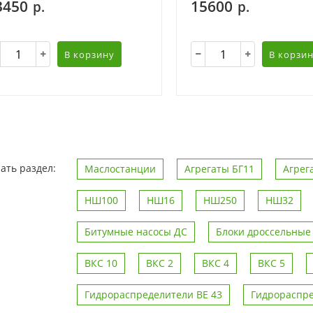
3450
15600
р.
р.
В корзину
В корзи
ать раздел:
Маслостанции
Агрегаты БГ11
Агре
НШ100
НШ16
НШ250
НШ32
Битумные насосы ДС
Блоки дроссельные
ВКС 10
ВКС 2
ВКС 4
ВКС 5
Гидрораспределители ВЕ 43
Гидрораспре