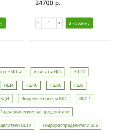
24700
р.
ну
В корзину
гаты НМШФ
Агрегаты НШ
НШ10
НШ4
НШ40
НШ50
НШ6
 БДИ
Вихревые насосы ВКС
ВКС 1
Гидравлические распределители
делители ВЕ10
Гидрораспределители ВЕ6