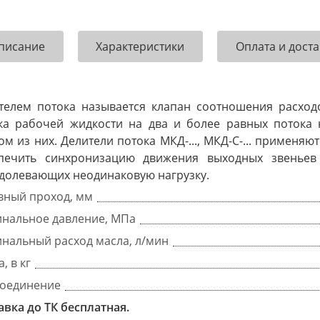
писание
Характеристики
Оплата и доста
телем потока называется клапан соотношения расход
ка рабочей жидкости на два и более равных потока
ом из них. Делители потока МКД-..., МКД-С-... применя
печить синхронизацию движения выходных звеньев 
долевающих неодинаковую нагрузку.
вный проход, мм
нальное давление, МПа
нальный расход масла, л/мин
, в кг
оединение
авка до ТК бесплатная.