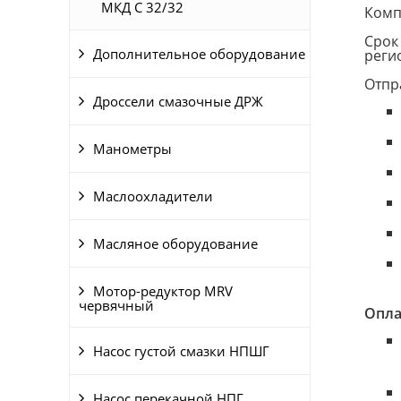
МКД С 32/32
Комп
Срок
Дополнительное оборудование
реги
Отпр
Дроссели смазочные ДРЖ
Манометры
Маслоохладители
Масляное оборудование
Мотор-редуктор MRV
червячный
Опла
Насос густой смазки НПШГ
Насос перекачной НПГ