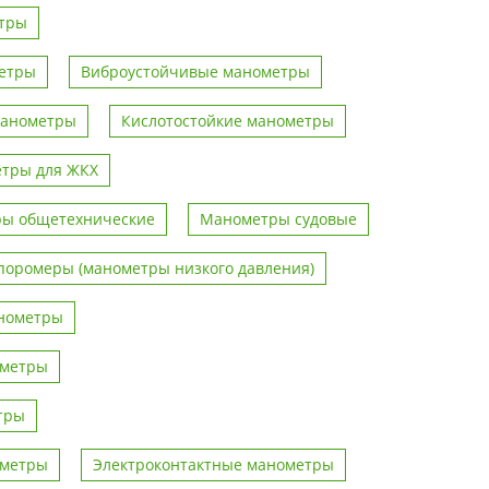
тры
метры
Виброустойчивые манометры
манометры
Кислотостойкие манометры
тры для ЖКХ
ы общетехнические
Манометры судовые
поромеры (манометры низкого давления)
нометры
ометры
тры
ометры
Электроконтактные манометры