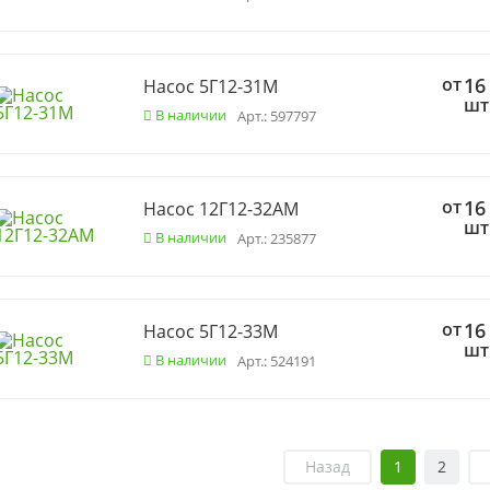
от
16
Насос 5Г12-31М
шт
В наличии
Арт.: 597797
от
16
Насос 12Г12-32АМ
шт
В наличии
Арт.: 235877
от
16
Насос 5Г12-33М
шт
В наличии
Арт.: 524191
Назад
1
2