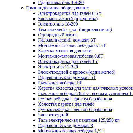
Гидротолкатель ТЭ-80
Грузоподъемное оборудование
Электрокаретка для талей 0,5 т
Блок монтажный (проушина)
Электроталь 18-200
Текстильный строп (широкая петля)
Однорядный шкив
Гидравлический домкрат 3T
Монтажно-тяговая лебедка 0,75Т
Каретка холостая для тали
Монтажно-тяговая лебедка 0,8Т
Электрокаретка для талей 1 т
Электроталь 12-220
Блок отводной с крюком(один желоб)
Гидравлический домкрат 5T
Рычажная лебедка 1Т
Каретка холостая для тали для тяжелых услов
Рычажная лебедка OLP с тяговым услилием 1 
Ручная лебедка с тросом барабанная
Холостая каретка для талей
Ручная лебедка с лентой барабанная
Блок отводной
Таль электрическая канатная 125/250 кг
Гидравлический домкрат 8
Монтажно-тяговая лебедка 1,5Т