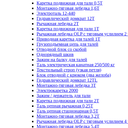
Каретка подвижная для тали 0,5Т
Монтажно-тяговая лебедка 1,6Т
Электроталь 12-440
Гидравлический домкрат 12Т
Рычажная лебедка 2Т
Каретка подвижная для тали 1Т
Рычажная лебедка OLP с тяговым услилием 2 
Приводная каретка для талей 1Т
Грузоподъемная цепь для талей
Отводной блок со скобой
Однорядный шкив
Зажим на балку для талей
Таль электрическая канатная 250/500 кг
Текстильный строп (узкая петля)
Блок отводной с крюком (два желоба)
Гидравлический домкрат 12TL
Монтажно-тяговая лебедка 3Т
Электрокаретка 2000
Зажим / держатель для тали
Каретка подвижная для тали 2Т
Таль цепная рычажная 0,25Т
Таль цепная стационарная 0,5Т
Монтажно-тяговая лебедка 3,2Т
Рычажная лебедка OLP с тяговым услилием 4 
Монтажно-тяговая лебедка 5,4Т