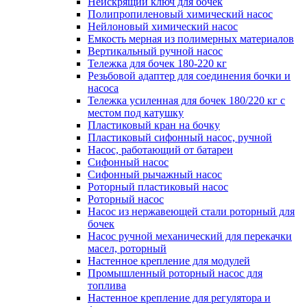
Неискрящий ключ для бочек
Полипропиленовый химический насос
Нейлоновый химический насос
Емкость мерная из полимерных материалов
Вертикальный ручной насос
Тележка для бочек 180-220 кг
Резьбовой адаптер для соединения бочки и
насоса
Тележка усиленная для бочек 180/220 кг с
местом под катушку
Пластиковый кран на бочку
Пластиковый сифонный насос, ручной
Насос, работающий от батареи
Сифонный насос
Сифонный рычажный насос
Роторный пластиковый насос
Роторный насос
Насос из нержавеющей стали роторный для
бочек
Насос ручной механический для перекачки
масел, роторный
Настенное крепление для модулей
Промышленный роторный насос для
топлива
Настенное крепление для регулятора и