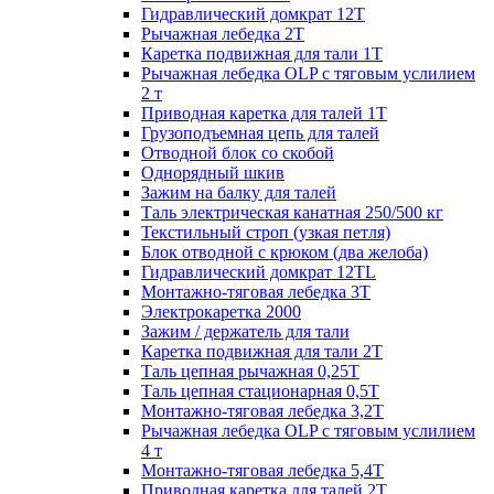
Гидравлический домкрат 12Т
Рычажная лебедка 2Т
Каретка подвижная для тали 1Т
Рычажная лебедка OLP с тяговым услилием
2 т
Приводная каретка для талей 1Т
Грузоподъемная цепь для талей
Отводной блок со скобой
Однорядный шкив
Зажим на балку для талей
Таль электрическая канатная 250/500 кг
Текстильный строп (узкая петля)
Блок отводной с крюком (два желоба)
Гидравлический домкрат 12TL
Монтажно-тяговая лебедка 3Т
Электрокаретка 2000
Зажим / держатель для тали
Каретка подвижная для тали 2Т
Таль цепная рычажная 0,25Т
Таль цепная стационарная 0,5Т
Монтажно-тяговая лебедка 3,2Т
Рычажная лебедка OLP с тяговым услилием
4 т
Монтажно-тяговая лебедка 5,4Т
Приводная каретка для талей 2Т