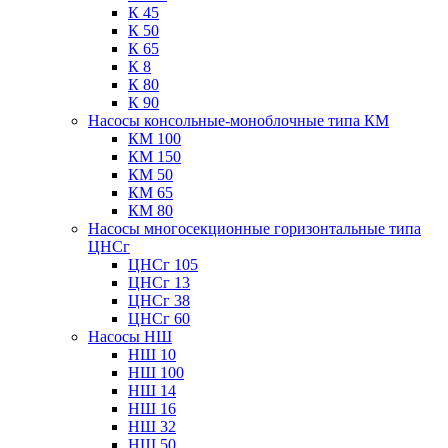
К 45
К 50
К 65
К 8
К 80
К 90
Насосы консольные-моноблочные типа КМ
КМ 100
КМ 150
КМ 50
КМ 65
КМ 80
Насосы многосекционные горизонтальные типа
ЦНСг
ЦНСг 105
ЦНСг 13
ЦНСг 38
ЦНСг 60
Насосы НШ
НШ 10
НШ 100
НШ 14
НШ 16
НШ 32
НШ 50