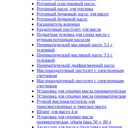
Роторный пластиковый насос.
Роторный насос для топлива
Роторный бочковый насос для масел
Роторный бочковой насос
Расширитель воронки
Раздаточный пистолет для масла
Подкатная тележка для слива масла с
ручным роторным насосом
Пневматический масляный насос 5:1 с
тележкой
Пневматический масляный насос 3:1 с
тележкой
Пневматический диафрагменный насос
Маслораздаточный пистолет с электронным
счетчиком
Маслораздаточный пистолет с электронным
счетчиком
Установка для откачки масла пневматическая
Установка для откачки масла пневматическая
Ручной маслонагнетатель для
трансмиссионных и тяжелых масел
Шланг для масел 4 м
Установка для откачки масла
пневматическая, объем бака 50 л, 80 л
Аксессуар для насоса (подставка настенная