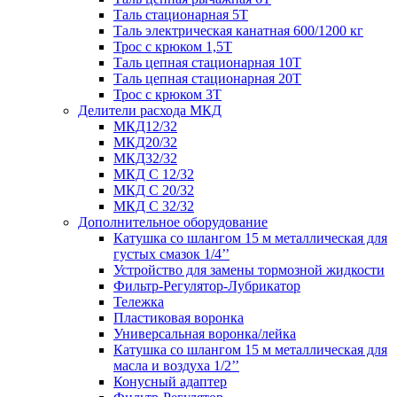
Таль стационарная 5Т
Таль электрическая канатная 600/1200 кг
Трос с крюком 1,5Т
Таль цепная стационарная 10Т
Таль цепная стационарная 20Т
Трос с крюком 3Т
Делители расхода МКД
МКД12/32
МКД20/32
МКД32/32
МКД С 12/32
МКД С 20/32
МКД С 32/32
Дополнительное оборудование
Катушка со шлангом 15 м металлическая для
густых смазок 1/4’’
Устройство для замены тормозной жидкости
Фильтр-Регулятор-Лубрикатор
Тележка
Пластиковая воронка
Универсальная воронка/лейка
Катушка со шлангом 15 м металлическая для
масла и воздуха 1/2’’
Конусный адаптер