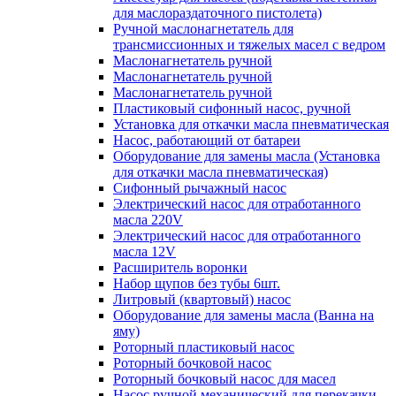
для маслораздаточного пистолета)
Ручной маслонагнетатель для
трансмиссионных и тяжелых масел с ведром
Маслонагнетатель ручной
Маслонагнетатель ручной
Маслонагнетатель ручной
Пластиковый сифонный насос, ручной
Установка для откачки масла пневматическая
Насос, работающий от батареи
Оборудование для замены масла (Установка
для откачки масла пневматическая)
Сифонный рычажный насос
Электрический насос для отработанного
масла 220V
Электрический насос для отработанного
масла 12V
Расширитель воронки
Набор щупов без тубы 6шт.
Литровый (квартовый) насос
Оборудование для замены масла (Ванна на
яму)
Роторный пластиковый насос
Роторный бочковой насос
Роторный бочковый насос для масел
Насос ручной механический для перекачки